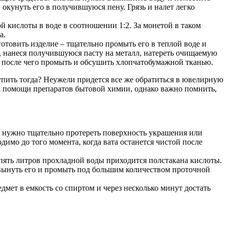
окунуть его в получившуюся пену. Грязь и налет легко
кислоты в воде в соотношении 1:2. За монетой в таком
а.
отовить изделие – тщательно промыть его в теплой воде и
, нанеся получившуюся пасту на металл, натереть очищаемую
т, после чего промыть и обсушить хлопчатобумажной тканью.
тупить тогда? Неужели придется все же обратиться в ювелирную
к помощи препаратов бытовой химии, однако важно помнить,
, нужно тщательно протереть поверхность украшения или
димо до того момента, когда вата останется чистой после
 пять литров прохладной воды приходится полстакана кислоты.
 вынуть его и промыть под большим количеством проточной
ет в емкость со спиртом и через несколько минут достать