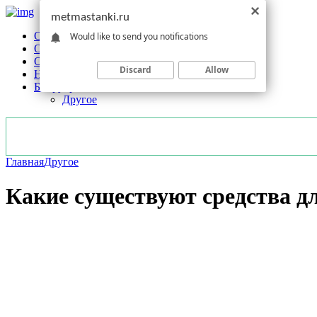
metmastanki.ru
Обзоры станков
Would like to send you notifications
Оборудование
Обработка
Discard
Allow
Новости отрасли
Без рубрики
Другое
Главная
Другое
Какие существуют средства д