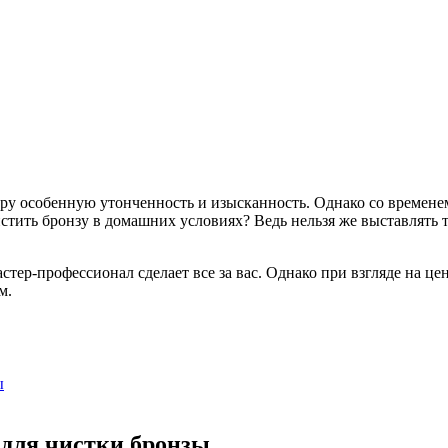
еру особенную утонченность и изысканность. Однако со времене
истить бронзу в домашних условиях? Ведь нельзя же выставлять 
стер-профессионал сделает все за вас. Однако при взгляде на ц
м.
ы
 для чистки бронзы