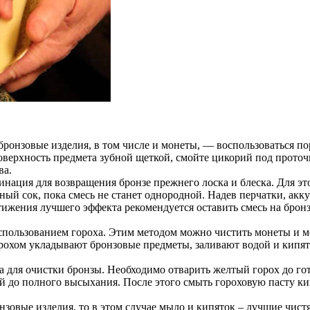
бронзовые изделия, в том числе и монеты, — воспользоваться п
поверхность предмета зубной щеткой, смойте цикорий под проточ
ва.
нация для возвращения бронзе прежнего лоска и блеска. Для эт
ый сок, пока смесь не станет однородной. Надев перчатки, акку
остижения лучшего эффекта рекомендуется оставить смесь на брон
спользованием гороха. Этим методом можно чистить монеты и мел
горохом укладывают бронзовые предметы, заливают водой и кипя
а для очистки бронзы. Необходимо отварить желтый горох до го
й до полного высыхания. После этого смыть гороховую пасту ки
нзовые изделия, то в этом случае мыло и кипяток – лучшие чист