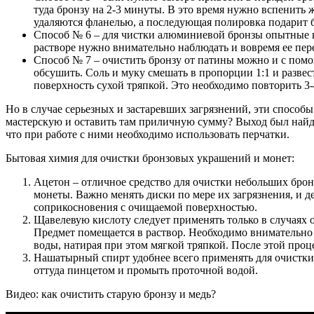
туда бронзу на 2-3 минуты. В это время нужно вспенить 
удаляются фланелью, а последующая полировка подарит 
Способ № 6 – для чистки алюминиевой бронзы опытные к
растворе нужно внимательно наблюдать и вовремя ее пере
Способ № 7 – очистить бронзу от патины можно и с помо
обсушить. Соль и муку смешать в пропорции 1:1 и разве
поверхность сухой тряпкой. Это необходимо повторить 3-
Но в случае серьезных и застаревших загрязнений, эти способ
мастерскую и оставить там приличную сумму? Выход был найд
что при работе с ними необходимо использовать перчатки.
Бытовая химия для очистки бронзовых украшений и монет:
Ацетон – отличное средство для очистки небольших брон
монеты. Важно менять диски по мере их загрязнения, и д
соприкосновения с очищаемой поверхностью.
Щавелевую кислоту следует применять только в случаях о
Предмет помещается в раствор. Необходимо внимательно 
воды, натирая при этом мягкой тряпкой. После этой про
Нашатырный спирт удобнее всего применять для очистки 
оттуда пинцетом и промыть проточной водой.
Видео: как очистить старую бронзу и медь?