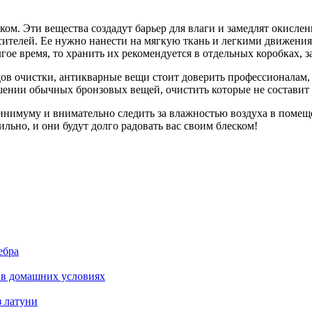
м. Эти вещества создадут барьер для влаги и замедлят окислен
сителей. Ее нужно нанести на мягкую ткань и легкими движения
гое время, то хранить их рекомендуется в отдельных коробках, з
дов очистки, антикварные вещи стоит доверить профессионалам,
шении обычных бронзовых вещей, очистить которые не составит 
минимуму и внимательно следить за влажностью воздуха в помещ
льно, и они будут долго радовать вас своим блеском!
ебра
 в домашних условиях
з латуни