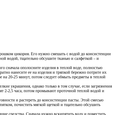
орошком цикория. Его нужно смешать с водой до консистенции
ной водой, тщательно обсушите тканью и салфеткой – и
ого сначала ополосните изделия в теплой воде, полностью
ратно нанесите ее на изделия и тряпкой бережно потрите их
зе на 20-25 минут, потом следует обмыть предметы в теплой
кие украшения, однако только в том случае, если загрязнения
тят 2-2,5 часа, потом промывают проточной теплой водой и
товности и растереть до консистенции пасты. Этой смесью
пятком, почистить мягкой щеткой и тщательно обсушить
ящие средства. Сначала нужно вскипятить воду и поместить