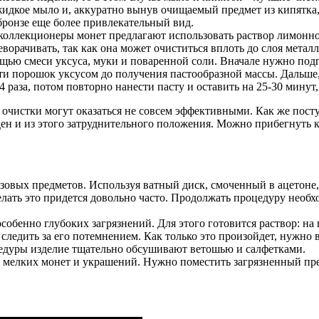
жидкое мыло и, аккуратно вынув очищаемый предмет из кипятка, 
бронзе еще более привлекательный вид.
оллекционеры монет предлагают использовать раствор лимонной 
ворачивать, так как она может очиститься вплоть до слоя металл
щью смеси уксуса, муки и поваренной соли. Вначале нужно подг
сти порошок уксусом до получения пастообразной массы. Дальше
4 раза, потом повторно нанести пасту и оставить на 25-30 мину
ы очистки могут оказаться не совсем эффективными. Как же пос
ен и из этого затруднительного положения. Можно прибегнуть 
зовых предметов. Используя ватный диск, смоченный в ацетоне
елать это придется довольно часто. Продолжать процедуру необхо
собенно глубоких загрязнений. Для этого готовится раствор: на
следить за его потемнением. Как только это произойдет, нужно
цедуры изделие тщательно обсушивают ветошью и салфетками.
мелких монет и украшений. Нужно поместить загрязненный предм