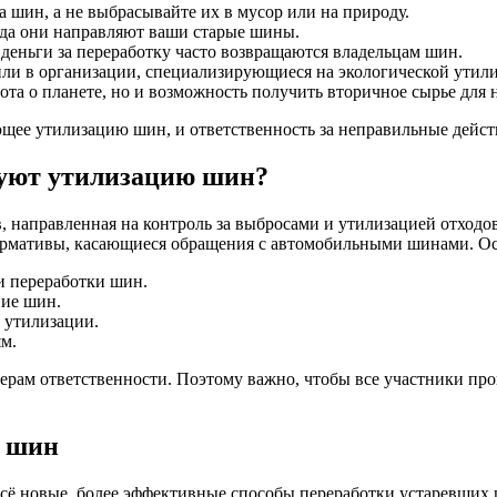
шин, а не выбрасывайте их в мусор или на природу.
уда они направляют ваши старые шины.
деньги за переработку часто возвращаются владельцам шин.
или в организации, специализирующиеся на экологической утил
ота о планете, но и возможность получить вторичное сырье для
ющее утилизацию шин, и ответственность за неправильные действ
руют утилизацию шин?
, направленная на контроль за выбросами и утилизацией отходо
 нормативы, касающиеся обращения с автомобильными шинами. 
и переработки шин.
ние шин.
 утилизации.
м.
рам ответственности. Поэтому важно, чтобы все участники про
е шин
всё новые, более эффективные способы переработки устаревших