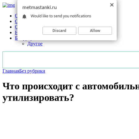
metmastanki.ru
Обзоры станков
Would like to send you notifications
Оборудование
Обработка
Discard
Allow
Новости отрасли
Без рубрики
Другое
Главная
Без рубрики
Что происходит с автомобил
утилизировать?