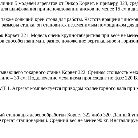
ичии 5 моделей агрегатов от Энкор Корвет, к примеру, 323, ср
и для шлифования при использовании дисков не менее 15 см в д
 также больший крен стола для работы. Частота вращения дисков
ые размеры станка, он становится незаменимым помощником для 
к Корвет-321. Модель очень крупногабаритная при весе не мене
ок способен занимать разное положение: вертикальное и горизо
вающего токарного станка Корвет 322. Средняя стоимость механ
длине – 30 см. Подключение механизма происходит по фазе 220 В
МТ 1. Агрегат комплектуется приводом коллекторного вала при
й станок для деревообработки Корвет 322 либо 320. Данный ун
грегат стационарный. Средний вес не менее 90 кг. Инсталлиру