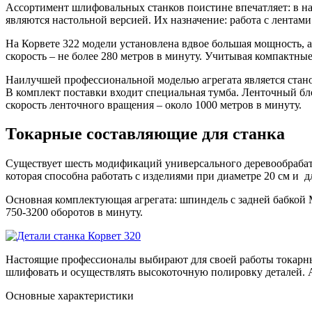
Ассортимент шлифовальных станков поистине впечатляет: в нал
являются настольной версией. Их назначение: работа с лентам
На Корвете 322 модели установлена вдвое большая мощность, а
скорость – не более 280 метров в минуту. Учитывая компактн
Наилучшей профессиональной моделью агрегата является стано
В комплект поставки входит специальная тумба. Ленточный бл
скорость ленточного вращения – около 1000 метров в минуту.
Токарные составляющие для станка
Существует шесть модификаций универсального деревообрабаты
которая способна работать с изделиями при диаметре 20 см и 
Основная комплектующая агрегата: шпиндель с задней бабкой 
750-3200 оборотов в минуту.
Настоящие профессионалы выбирают для своей работы токарны
шлифовать и осуществлять высокоточную полировку деталей. А
Основные характеристики