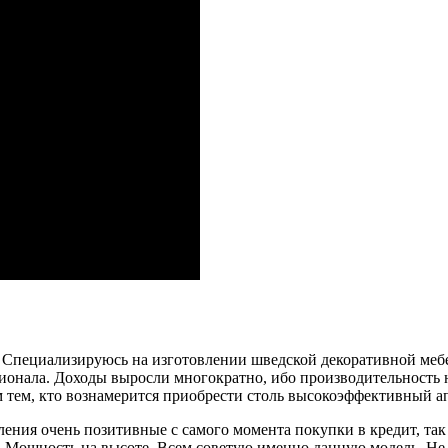
 Специализируюсь на изготовлении шведской декоративной мебел
ионала. Доходы выросли многократно, ибо производительность на
м тем, кто вознамерится приобрести столь высокоэффективный 
ления очень позитивные с самого момента покупки в кредит, так 
. Мощность на высоте. Всем советую именно данную модель. Не