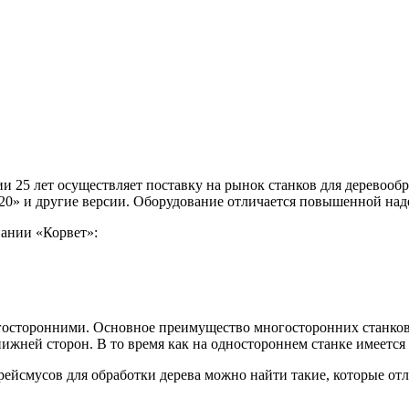
ии 25 лет осуществляет поставку на рынок станков для деревооб
20» и другие версии. Оборудование отличается повышенной на
пании «Корвет»:
осторонними. Основное преимущество многосторонних станков в
 нижней сторон. В то время как на одностороннем станке имеетс
 рейсмусов для обработки дерева можно найти такие, которые о