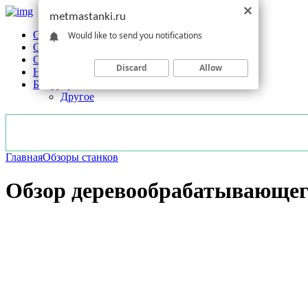
metmastanki.ru
Обзоры станков
Would like to send you notifications
Оборудование
Обработка
Discard
Allow
Новости отрасли
Без рубрики
Другое
Главная
Обзоры станков
Обзор деревообрабатывающего