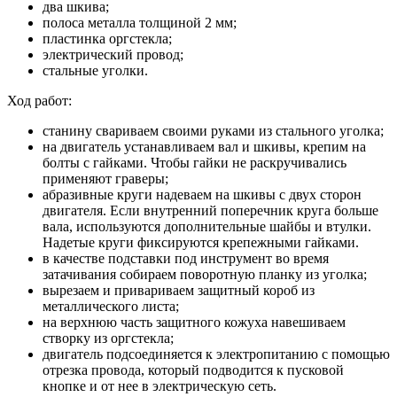
два шкива;
полоса металла толщиной 2 мм;
пластинка оргстекла;
электрический провод;
стальные уголки.
Ход работ:
станину свариваем своими руками из стального уголка;
на двигатель устанавливаем вал и шкивы, крепим на
болты с гайками. Чтобы гайки не раскручивались
применяют граверы;
абразивные круги надеваем на шкивы с двух сторон
двигателя. Если внутренний поперечник круга больше
вала, используются дополнительные шайбы и втулки.
Надетые круги фиксируются крепежными гайками.
в качестве подставки под инструмент во время
затачивания собираем поворотную планку из уголка;
вырезаем и привариваем защитный короб из
металлического листа;
на верхнюю часть защитного кожуха навешиваем
створку из оргстекла;
двигатель подсоединяется к электропитанию с помощью
отрезка провода, который подводится к пусковой
кнопке и от нее в электрическую сеть.