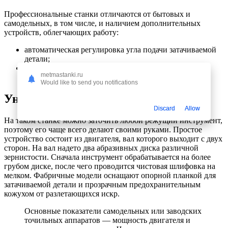
Профессиональные станки отличаются от бытовых и
самодельных, в том числе, и наличием дополнительных
устройств, облегчающих работу:
автоматическая регулировка угла подачи затачиваемой
детали;
автоматическая регулировка скорости вращения
metmastanki.ru
точильного круга.
Would like to send you notifications
Универсальный точильный станок
Discard
Allow
На таком станке можно заточить любой режущий инструмент,
поэтому его чаще всего делают своими руками. Простое
устройство состоит из двигателя, вал которого выходит с двух
сторон. На вал надето два абразивных диска различной
зернистости. Сначала инструмент обрабатывается на более
грубом диске, после чего проводится чистовая шлифовка на
мелком. Фабричные модели оснащают опорной планкой для
затачиваемой детали и прозрачным предохранительным
кожухом от разлетающихся искр.
Основные показатели самодельных или заводских
точильных аппаратов — мощность двигателя и