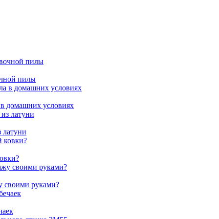
очной пилы
 в домашних условиях
з латуни
ковки?
жу своими руками?
чаек