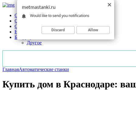
metmastanki.ru
Обзоры станков
Would like to send you notifications
Оборудование
Обработка
Discard
Allow
Новости отрасли
Без рубрики
Другое
Главная
Автоматические станки
Купить дом в Краснодаре: ва