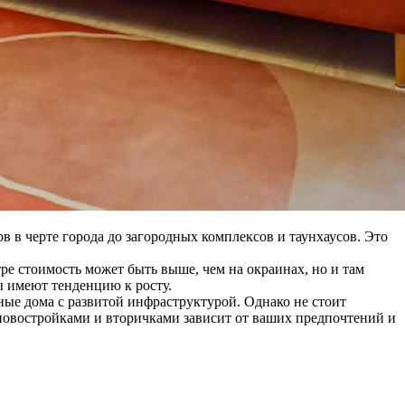
 в черте города до загородных комплексов и таунхаусов. Это
е стоимость может быть выше, чем на окраинах, но и там
ы имеют тенденцию к росту.
ые дома с развитой инфраструктурой. Однако не стоит
новостройками и вторичками зависит от ваших предпочтений и