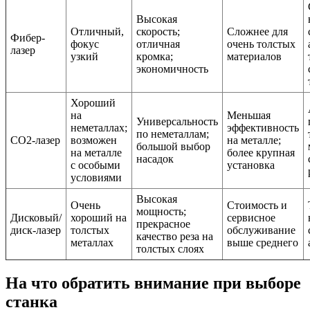
Высокая
Отличный,
скорость;
Сложнее для
Фибер-
фокус
отличная
очень толстых
лазер
узкий
кромка;
материалов
экономичность
Хороший
на
Меньшая
Универсальность
неметаллах;
эффективность
по неметаллам;
CO2-лазер
возможен
на металле;
большой выбор
на металле
более крупная
насадок
с особыми
установка
условиями
Высокая
Очень
Стоимость и
мощность;
Дисковый/
хороший на
сервисное
прекрасное
диск-лазер
толстых
обслуживание
качество реза на
металлах
выше среднего
толстых слоях
На что обратить внимание при выборе
станка