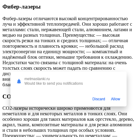
Фибер-лазеры
Фибер-лазеры отличаются высокой концентрированностью
луча и эффективной теплопередачей. Они хорошо работают с
металлами: стали, нержавеющей стали, алюминием, латами и
медью на разных толщинах. Преимущества: — высокая
скорость резки на тонких и средних толщинах; — отличная
повторяемость и плавность кромки; — небольшой расход
электроэнергии на единицу мощности; — компактный и
надёженый блок оптики, меньшие требования к охлаждению.
Недостатки часто связаны с толщиной материала: на очень
толстых слоях скорость может падать по сравнению с
дисковыми системами, а начальная стоимость достойна
внимания — но в долгую окупаемость обычно выше
metmastanki.ru
Would like to send you notifications
благодаря меньшей стоимости эксплуатации.
CO2-лазеры
Discard
Allow
CO2-лазеры исторически широко применяются для
неметаллов и для некоторых металлов в тонких слоях. Они
особенно хороши для таких материалов как оргстекло, дерево,
акрил, ткани, композитные материалы и для резки алюминия
и стали в небольших толщинах при особых условиях.
Преимущества: — универсальность по неметаллам; —