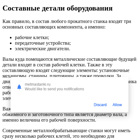
Составные детали оборудования
Как правило, в состав любого прокатного станка входят три
основных составляющих компонента, а именно:
рабочие клетки;
передаточные устройства;
электрические двигатели.
Валы куда помещаются металлические составляющие будущей
детали входят в состав рабочей клетки. Также в эту
составляющую входят следующие элементы: установочные
механизмы, станины, плитовины, а также проводки. За
движение всех составляющих компонентов прокатного станка
metmastanki.ru
отвечают мощные электродвигатели. Они соединяются с
Would like to send you notifications
рабочими элементами при помощи муфт, передаточных
элементов и шпинделей.
Discard
Allow
Важно: основной составляющей прокатного оборудования
обжимного и заготовочного типа является диаметр вала, а
именно величина его рабочей поверхности.
Современные металлообрабатывающие станки могут иметь
сразу несколько рабочих клетей, это необходимо для