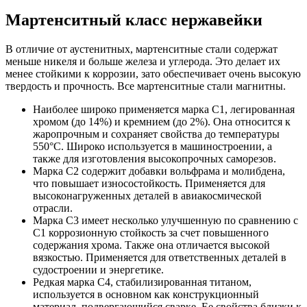
Мартенситный класс нержавейки
В отличие от аустенитных, мартенситные стали содержат
меньше никеля и больше железа и углерода. Это делает их
менее стойкими к коррозии, зато обеспечивает очень высокую
твердость и прочность. Все мартенситные стали магнитны.
Наиболее широко применяется марка С1, легированная
хромом (до 14%) и кремнием (до 2%). Она относится к
жаропрочным и сохраняет свойства до температуры
550°С. Широко используется в машиностроении, а
также для изготовления высокопрочных саморезов.
Марка С2 содержит добавки вольфрама и молибдена,
что повышает износостойкость. Применяется для
высоконагруженных деталей в авиакосмической
отрасли.
Марка С3 имеет несколько улучшенную по сравнению с
С1 коррозионную стойкость за счет повышенного
содержания хрома. Также она отличается высокой
вязкостью. Применяется для ответственных деталей в
судостроении и энергетике.
Редкая марка С4, стабилизированная титаном,
используется в основном как конструкционный
материал, подвергающийся сварке. Ее свойства близки к