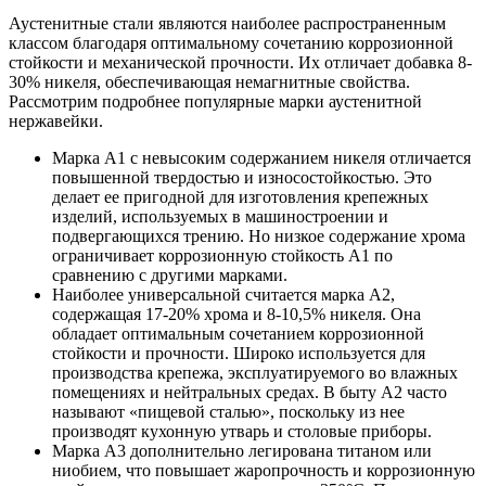
Аустенитные стали являются наиболее распространенным
классом благодаря оптимальному сочетанию коррозионной
стойкости и механической прочности. Их отличает добавка 8-
30% никеля, обеспечивающая немагнитные свойства.
Рассмотрим подробнее популярные марки аустенитной
нержавейки.
Марка A1 с невысоким содержанием никеля отличается
повышенной твердостью и износостойкостью. Это
делает ее пригодной для изготовления крепежных
изделий, используемых в машиностроении и
подвергающихся трению. Но низкое содержание хрома
ограничивает коррозионную стойкость A1 по
сравнению с другими марками.
Наиболее универсальной считается марка А2,
содержащая 17-20% хрома и 8-10,5% никеля. Она
обладает оптимальным сочетанием коррозионной
стойкости и прочности. Широко используется для
производства крепежа, эксплуатируемого во влажных
помещениях и нейтральных средах. В быту А2 часто
называют «пищевой сталью», поскольку из нее
производят кухонную утварь и столовые приборы.
Марка А3 дополнительно легирована титаном или
ниобием, что повышает жаропрочность и коррозионную