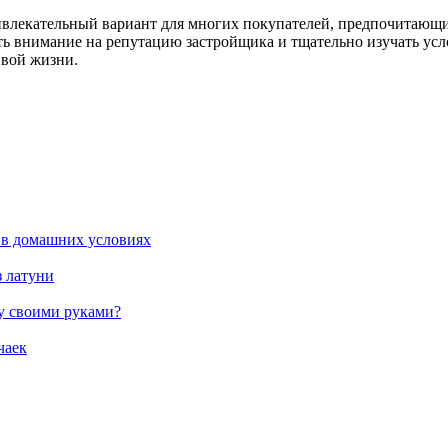
ивлекательный вариант для многих покупателей, предпочитающи
ь внимание на репутацию застройщика и тщательно изучать усло
ивой жизни.
 в домашних условиях
з латуни
жу своими руками?
чаек