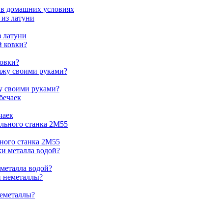
 в домашних условиях
з латуни
ковки?
жу своими руками?
чаек
ьного станка 2М55
 металла водой?
неметаллы?