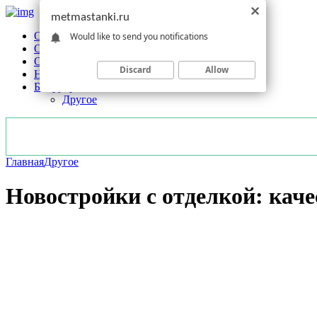
metmastanki.ru
Обзоры станков
Would like to send you notifications
Оборудование
Обработка
Discard
Allow
Новости отрасли
Без рубрики
Другое
Главная
Другое
Новостройки с отделкой: каче