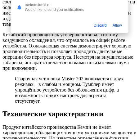
составляют не больше 100 см. Провода не подлежат замене на
metmastanki.ru
более удобные варианты, так как разъёмы в оборудовании
Would like to send you notifications
имеют специфическую конфигурацию. На торцевой панели
изделия располагаются выключатели и лампочка контроля
температуры.
Discard
Allow
Китайский производитель усовершенствовал систему
воздушного охлаждения, что отразилось на общей работе
устройства. Охлаждающая система демонстрирует хорошую
производительность и позволяет проводить длительные
операции без перегрева корпуса. Несмотря на внушительные
габариты, аппарат отличается низкими показателями шума
при включении.
Сварочная установка Master 202 включается в двух
режимах – в слабом и мощном. Тумблер имеет
упрощённое устройство без обозначения цифр, а
возможность тонких настроек для агрегата
отсутствует.
Технические характеристики
Продукт китайского производства Кемпи не имеет
характеристик, обладающих точными указаниями мощности и
производительности. Но известны определённые функции