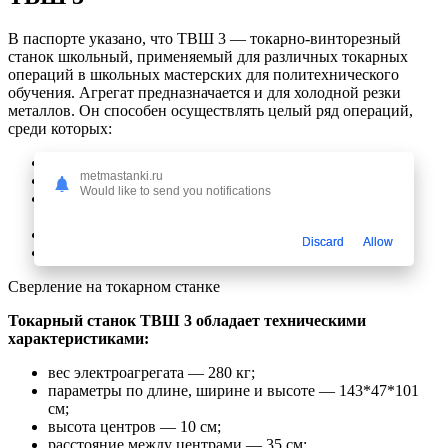
В паспорте указано, что ТВШ 3 — токарно-винторезный
станок школьный, применяемый для различных токарных
операций в школьных мастерских для политехнического
обучения. Агрегат предназначается и для холодной резки
металлов. Он способен осуществлять целый ряд операций,
среди которых:
отрезка;
metmastanki.ru
сверление;
Would like to send you notifications
расточка с проточкой поверхностей в виде конуса и
цилиндра;
нарезка метрической резьбы;
Discard
Allow
подрезание торцов.
Сверление на токарном станке
Токарный станок ТВШ 3 обладает техническими
характеристиками:
вес электроагрегата — 280 кг;
параметры по длине, ширине и высоте — 143*47*101
см;
высота центров — 10 см;
расстояние между центрами — 35 см;