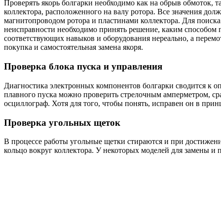
Проверять якорь болгарки необходимо как на обрыв обмоток, т
коллектора, расположенного на валу ротора. Все значения дол
магнитопроводом ротора и пластинами коллектора. Для поиска
неисправности необходимо принять решение, каким способом п
соответствующих навыков и оборудования нереально, а перемот
покупка и самостоятельная замена якоря.
Проверка блока пуска и управления
Диагностика электронных компонентов болгарки сводится к оп
плавного пуска можно проверить стрелочным амперметром, срав
осциллограф. Хотя для того, чтобы понять, исправен он в при
Проверка угольных щеток
В процессе работы угольные щетки стираются и при достижен
кольцо вокруг коллектора. У некоторых моделей для замены и