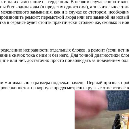
ак и на их замыкание на сердечник. В первом случае сопротивл
жны быть одинаковы (в пределах одного ома), а значительное от
 межвиткового замыкания, как и в случае со статором, необхо
роизводить ремонт: перемоткой якоря или его заменой на новый
ка в сервисе будет стоить практически столько же, сколько и 
ределению исправности отдельных блоков, а ремонт (если нет н
нив скачок тока с ним и без него. Для точной диагностики бло
нципе или нет, достаточно просто понаблюдать за поведением бо
ии минимального размера подлежат замене. Первый признак пр
 проверки щеток на корпусе предусмотрены круглые отверстия с