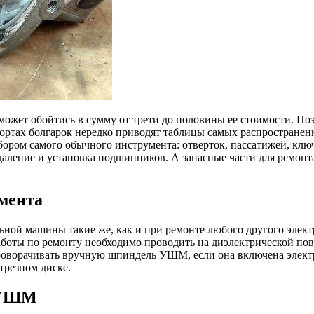
может обойтись в сумму от трети до половины ее стоимости. По
спортах болгарок нередко приводят таблицы самых распростране
ором самого обычного инструмента: отверток, пассатижей, ключ
аление и установка подшипников. А запасные части для ремонт
мента
ной машины такие же, как и при ремонте любого другого электр
аботы по ремонту необходимо проводить на диэлектрической по
проворачивать вручную шпиндель УШМ, если она включена элект
трезном диске.
е УШМ