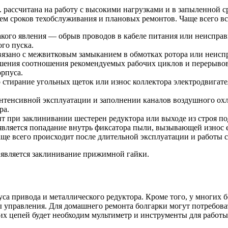
. рассчитана на работу с высокими нагрузками и в запыленной с
ием сроков техобслуживания и плановых ремонтов. Чаще всего 
кого явления — обрыв проводов в кабеле питания или неисправ
го пуска.
 связано с межвитковым замыканием в обмотках ротора или неис
ушения соотношения рекомендуемых рабочих циклов и перерывов.
орпуса.
 стирание угольных щеток или износ коллектора электродвигат
нтенсивной эксплуатации и заполнении каналов воздушного ох
ра.
ит при заклинивании шестерен редуктора или выходе из строя п
вляется попадание внутрь фиксатора пыли, вызывающей износ е
е всего происходит после длительной эксплуатации и работы с
 является заклинивание прижимной гайки.
са привода и металлического редуктора. Кроме того, у многих 
ы управления. Для домашнего ремонта болгарки могут потребоват
их цепей будет необходим мультиметр и инструменты для работы