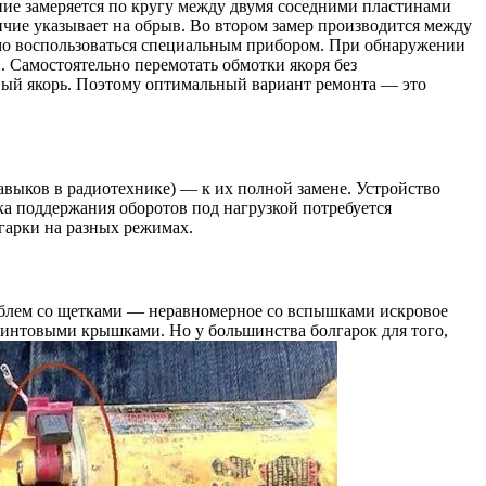
ение замеряется по кругу между двумя соседними пластинами
личие указывает на обрыв. Во втором замер производится между
димо воспользоваться специальным прибором. При обнаружении
. Самостоятельно перемотать обмотки якоря без
новый якорь. Поэтому оптимальный вариант ремонта — это
авыков в радиотехнике) — к их полной замене. Устройство
ка поддержания оборотов под нагрузкой потребуется
лгарки на разных режимах.
облем со щетками — неравномерное со вспышками искровое
 винтовыми крышками. Но у большинства болгарок для того,