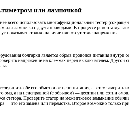
ьтиметром или лампочкой
бнее всего использовать многофункциональный тестер (сокращен
ром или лампочка с двумя проводами. В процессе ремонта мульти
гут показывать только наличие или отсутствие напряжения.
удования болгарки является обрыв проводов питания внутри об
проверить напряжение на клеммах перед выключателем. Другой 
илы.
тсоединить обе его обмотки от цепи питания, а затем замерить 
 ома, а на неисправной (с обрывом) — десятки или сотни омов. 
пуса статора. Проверить статор на межвитковое замыкание обыч
а — это его замена или перемотка. Второе возможно только пр