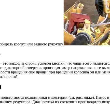
азбирать корпус или заднюю рукоятку.
в
 это выход из строя пусковой кнопки, что чаще всего является 
ндикаторной отвертки, произведя замер напряжения на ее выхо
орости вращения еще проще: при вращении колесика он или меня
пить новый.
М
 подвергаются подшипники и шестерни (см. рис. ниже). Износ и
нием редуктора. Диагностика их состояния производится визуал