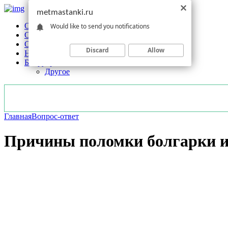
metmastanki.ru
Обзоры станков
Would like to send you notifications
Оборудование
Обработка
Discard
Allow
Новости отрасли
Без рубрики
Другое
Главная
Вопрос-ответ
Причины поломки болгарки и