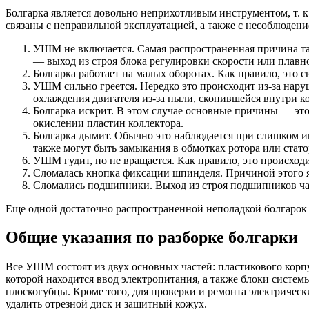
Болгарка является довольно неприхотливым инструментом, т. к
связаны с неправильной эксплуатацией, а также с несоблюден
УШМ не включается. Самая распространенная причина та
— выход из строя блока регулировки скорости или плавно
Болгарка работает на малых оборотах. Как правило, это
УШМ сильно греется. Нередко это происходит из-за нар
охлаждения двигателя из-за пыли, скопившейся внутри к
Болгарка искрит. В этом случае основные причины — это
окислении пластин коллектора.
Болгарка дымит. Обычно это наблюдается при слишком и
также могут быть замыкания в обмотках ротора или стато
УШМ гудит, но не вращается. Как правило, это происход
Сломалась кнопка фиксации шпинделя. Причиной этого я
Сломались подшипники. Выход из строя подшипников чащ
Еще одной достаточно распространенной неполадкой болгарок
Общие указания по разборке болгарки
Все УШМ состоят из двух основных частей: пластикового корпу
которой находится ввод электропитания, а также блоки систем
плоскогубцы. Кроме того, для проверки и ремонта электрическ
удалить отрезной диск и защитный кожух.