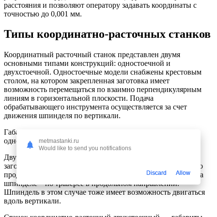
расстояния и позволяют оператору задавать координаты с
точностью до 0,001 мм.
Типы координатно-расточных станков
Координатный расточный станок представлен двумя
основными типами конструкций: одностоечной и
двухстоечной. Одностоечные модели снабжены крестовым
столом, на котором закрепленная заготовка имеет
возможность перемещаться по взаимно перпендикулярным
линиям в горизонтальной плоскости. Подача
обрабатывающего инструмента осуществляется за счет
движения шпинделя по вертикали.
Габарит рабочего пространства координатно-расточного
одностоечного станка
metmastanki.ru
Would like to send you notifications
Двухстоечные станки также имеют стол для крепления
заготовок. В этой модели стол перемещается на салазках по
Discard
Allow
продольной линии между стойками, а расточная головка на
шпинделе – по траверсе в продольном направлении.
Шпиндель в этом случае тоже имеет возможность двигаться
вдоль вертикали.