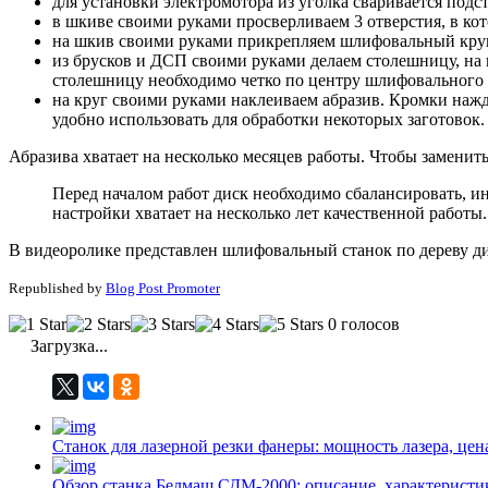
для установки электромотора из уголка сваривается подст
в шкиве своими руками просверливаем 3 отверстия, в к
на шкив своими руками прикрепляем шлифовальный круг 
из брусков и ДСП своими руками делаем столешницу, на 
столешницу необходимо четко по центру шлифовального к
на круг своими руками наклеиваем абразив. Кромки нажд
удобно использовать для обработки некоторых заготовок.
Абразива хватает на несколько месяцев работы. Чтобы заменить
Перед началом работ диск необходимо сбалансировать, и
настройки хватает на несколько лет качественной работы.
В видеоролике представлен шлифовальный станок по дереву ди
Republished by
Blog Post Promoter
0 голосов
Загрузка...
Станок для лазерной резки фанеры: мощность лазера, цен
Обзор станка Белмаш СДМ-2000: описание, характеристи