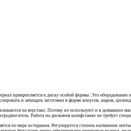
ериал прикрепляется к диску особой формы. Это оборудование 
лировать и зачищать заготовки в форме конусов, шаров, цилинд
ливаются на верстаке. Потому их используют и в домашних мас
тродвигатель. Работа на дисковом шлифстанке не требует специ
ется по мере истирания. Регулируется степень натяжения ленты
Надежную фиксацию ленты обеспечивают резиновые ролики, не п