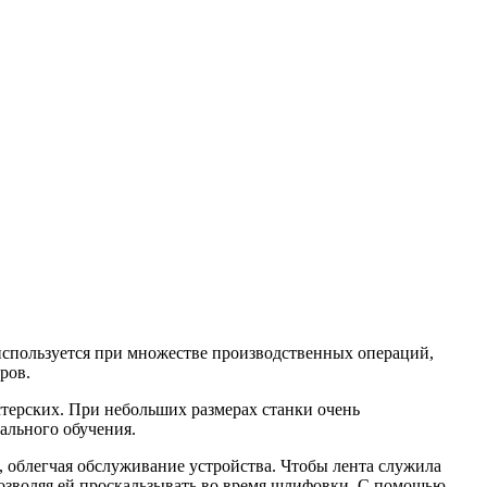
используется при множестве производственных операций,
ров.
терских. При небольших размерах станки очень
ального обучения.
, облегчая обслуживание устройства. Чтобы лента служила
озволяя ей проскальзывать во время шлифовки. С помощью