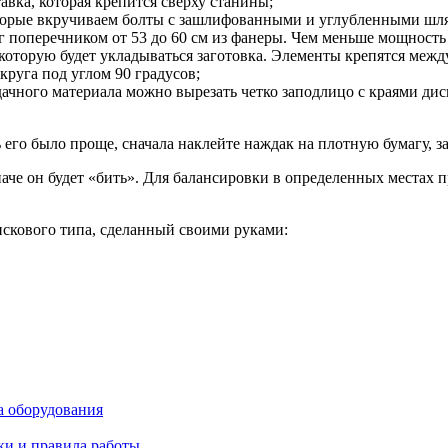
авка, которая крепится сверху станины;
оторые вкручиваем болты с зашлифованными и углубленными шля
поперечником от 53 до 60 см из фанеры. Чем меньше мощность д
которую будет укладываться заготовка. Элементы крепятся межд
руга под углом 90 градусов;
ачного материала можно вырезать четко заподлицо с краями дис
 его было проще, сначала наклейте наждак на плотную бумагу, з
наче он будет «бить». Для балансировки в определенных местах
скового типа, сделанный своими руками:
а оборудования
ки и правила работы