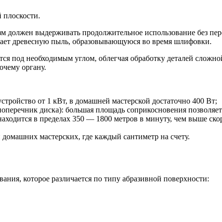
 плоскости.
 должен выдерживать продолжительное использование без пере
ирает древесную пыль, образовывающуюся во время шлифовки.
тся под необходимым углом, облегчая обработку деталей сложно
очему органу.
стройство от 1 кВт, в домашней мастерской достаточно 400 Вт;
поперечник диска): большая площадь соприкосновения позволяет
находится в пределах 350 — 1800 метров в минуту, чем выше ско
 домашних мастерских, где каждый сантиметр на счету.
ания, которое различается по типу абразивной поверхности: