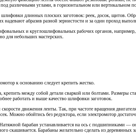
под различными углами, в горизонтальном или вертикальном п
и шлифовки длинных плоских заготовок: реек, досок, щитов. Об
х надевают абразив разной зернистости и за один проход выпо
фовальных и круглошлифовальных рабочих органов, например, к
бно для небольших мастерских.
омотор к основанию следует крепить жестко.
, крепить между собой детали сваркой или болтами. Размеры ст
обнее работать и выше качество шлифовки заготовок.
скорости движения ленты. Так, при частоте вращения двигателя
 мсек. Можно обойтись без редуктора, если электромотор достат
Натяжной барабан устанавливается на ось с подшипниками — он
ого скашивается. Барабаны желательно сделать из деревянных з