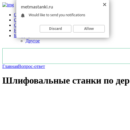
metmastanki.ru
Обзоры станков
Would like to send you notifications
Оборудование
Обработка
Discard
Allow
Новости отрасли
Без рубрики
Другое
Главная
Вопрос-ответ
Шлифовальные станки по дере