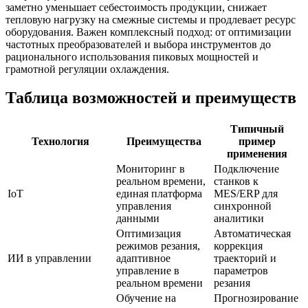
заметно уменьшает себестоимость продукции, снижает
тепловую нагрузку на смежные системы и продлевает ресурс
оборудования. Важен комплексный подход: от оптимизации
частотных преобразователей и выбора инструментов до
рационального использования пиковых мощностей и
грамотной регуляции охлаждения.
Таблица возможностей и преимуществ
Типичный
Технология
Преимущества
пример
применения
Мониторинг в
Подключение
реальном времени,
станков к
IoT
единая платформа
MES/ERP для
управления
синхронной
данными
аналитики
Оптимизация
Автоматическая
режимов резания,
коррекция
ИИ в управлении
адаптивное
траекторий и
управление в
параметров
реальном времени
резания
Обучение на
Прогнозирование