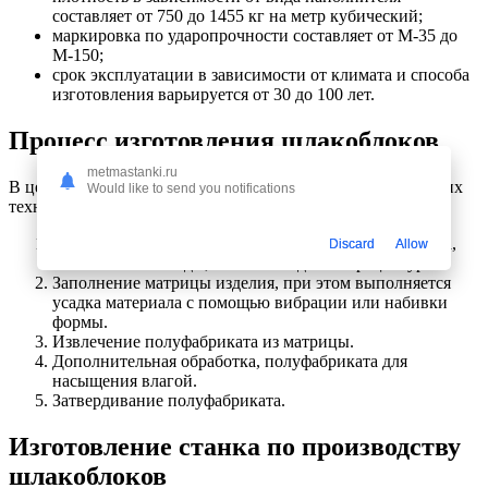
составляет от 750 до 1455 кг на метр кубический;
маркировка по ударопрочности составляет от М-35 до
М-150;
срок эксплуатации в зависимости от климата и способа
изготовления варьируется от 30 до 100 лет.
Процесс изготовления шлакоблоков
metmastanki.ru
В целом процесс изготовления шлакоблока состоит из таких
Would like to send you notifications
технологических действий:
Подготовка раствора, путем перемешивания цемента,
Discard
Allow
наполнителя и воды, согласно заданной рецептуры.
Заполнение матрицы изделия, при этом выполняется
усадка материала с помощью вибрации или набивки
формы.
Извлечение полуфабриката из матрицы.
Дополнительная обработка, полуфабриката для
насыщения влагой.
Затвердивание полуфабриката.
Изготовление станка по производству
шлакоблоков