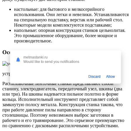
настольные: для бытового и мелкосерийного
использования. Они легки и невелики. Устанавливаются
на специальную подставку, верстак или рабочий стол.
Некоторые модели комплектуются подставками;
напольные: опорная конструкция станков цельнолитая.
Это промышленное оборудование, более мощное и
производительное.
Особенности конструкции
metmastanki.ru
Would like to send you notifications
устройство ленточного распиловочного станка Тайга
Discard
Allow
Распиловочные ленточные станки представляют собой
станину, электродвигатель, передаточный узел, шкивы (два
или три). На шкивы надевается пильное полотно в форме
кольца. Исполнительный инструмент представляет собой
замкнутую полосу металла. Конструкция станка такова, что
при работе давление пилы направлено в сторону
столешницы. Поэтому невозможен выброс заготовки в
рабочего и его травмирование. Это серьезное преимущество
по сравнению с дисковыми распилочными устройствами.