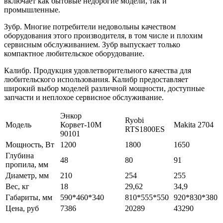
включает как бытовые недорогие модели, так и
промышленные.
Зубр. Многие потребители недовольны качеством
оборудования этого производителя, в том числе и плохим
сервисным обслуживанием. Зубр выпускает только
компактное любительское оборудование.
Калибр. Продукция удовлетворительного качества для
любительского использования. Калибр предоставляет
широкий выбор моделей различной мощности, доступные
запчасти и неплохое сервисное обслуживание.
Энкор
Ryobi
Модель
Корвет-10М
Makita 2704
RTS1800ES
90101
Мощность, Вт
1200
1800
1650
Глубина
48
80
91
пропила, мм
Диаметр, мм
210
254
255
Вес, кг
18
29,62
34,9
Габариты, мм
590*460*340
810*555*550
920*830*380
Цена, руб
7386
20289
43290