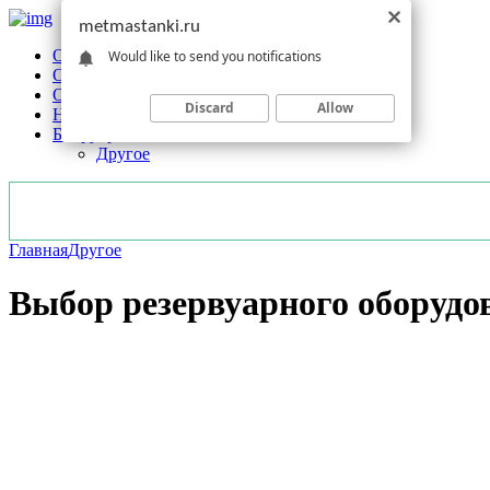
metmastanki.ru
Обзоры станков
Would like to send you notifications
Оборудование
Обработка
Discard
Allow
Новости отрасли
Без рубрики
Другое
Главная
Другое
Выбор резервуарного оборудо