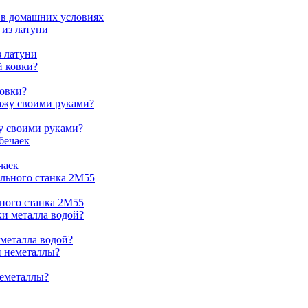
 в домашних условиях
з латуни
ковки?
жу своими руками?
чаек
ьного станка 2М55
 металла водой?
неметаллы?