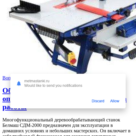
Вопрос-ответ
metmastanki.ru
Would like to send you notifications
Обзор станка Белмаш СДМ-2000:
описание, характеристики и правила
Discard
Allow
работы
Многофункциональный деревообрабатывающий станок
Белмаш СДМ-2000 предназначен для эксплуатации в
домашних условиях и небольших мастерских. Он включает в