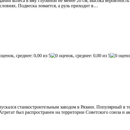
нии колеса в яму глубиной не менее 20 см, высока вероятност
словиях. Подвеска ломается, а руль приходит в…
скался станкостроительным заводом в Рязани. Популярный в те 
 Агрегат был распространен на территории Советского союза и 