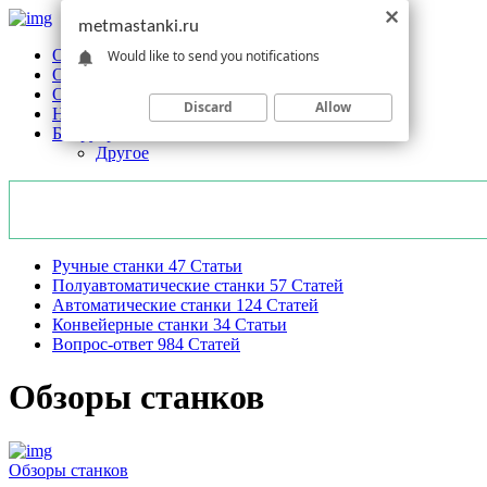
metmastanki.ru
Обзоры станков
Would like to send you notifications
Оборудование
Обработка
Discard
Allow
Новости отрасли
Без рубрики
Другое
Ручные станки
47
Статьи
Полуавтоматические станки
57
Статей
Автоматические станки
124
Статей
Конвейерные станки
34
Статьи
Вопрос-ответ
984
Статей
Обзоры станков
Обзоры станков