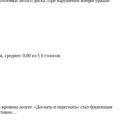
ь поломки литого диска. При нарушении конфигурации
0 голосов
времена лозунг «Догнать и перегнать» стал буквенным
активно…