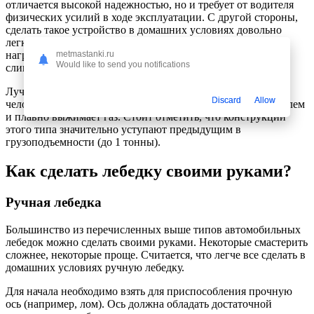
отличается высокой надежностью, но и требует от водителя
физических усилий в ходе эксплуатации. С другой стороны,
сделать такое устройство в домашних условиях довольно
легко. Специальный рычаг способен минимизировать
нагрузки при перетаскивании застрявшего авто, но это не
metmastanki.ru
Would like to send you notifications
слишком облегчит задачу.
Лучше всего использовать ручную лебедку в паре: один
Discard
Allow
человек снаружи, нажимает на рычаг, а другой сидит за рулем
и плавно выжимает газ. Стоит отметить, что конструкции
этого типа значительно уступают предыдущим в
грузоподъемности (до 1 тонны).
Как сделать лебедку своими руками?
Ручная лебедка
Большинство из перечисленных выше типов автомобильных
лебедок можно сделать своими руками. Некоторые смастерить
сложнее, некоторые проще. Считается, что легче все сделать в
домашних условиях ручную лебедку.
Для начала необходимо взять для приспособления прочную
ось (например, лом). Ось должна обладать достаточной