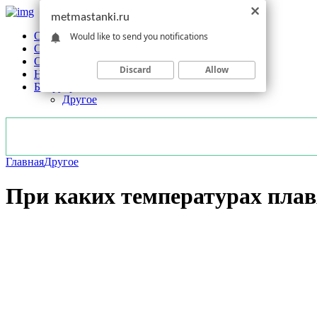
metmastanki.ru
Обзоры станков
Would like to send you notifications
Оборудование
Обработка
Discard
Allow
Новости отрасли
Без рубрики
Другое
Главная
Другое
При каких температурах пла