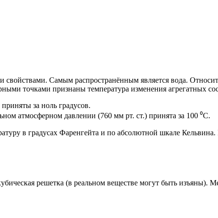
и свойствами. Самым распространённым является вода. Относи
ерными точками признаны температура изменения агрегатных со
 приняты за ноль градусов.
ом атмосферном давлении (760 мм рт. ст.) принята за 100 ⁰С.
атуру в градусах Фаренгейта и по абсолютной шкале Кельвина.
кубическая решетка (в реальном веществе могут быть изъяны). 