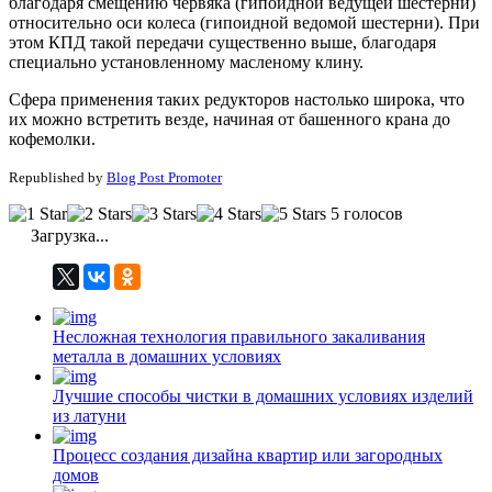
благодаря смещению червяка (гипоидной ведущей шестерни)
относительно оси колеса (гипоидной ведомой шестерни). При
этом КПД такой передачи существенно выше, благодаря
специально установленному масленому клину.
Сфера применения таких редукторов настолько широка, что
их можно встретить везде, начиная от башенного крана до
кофемолки.
Republished by
Blog Post Promoter
5 голосов
Загрузка...
Несложная технология правильного закаливания
металла в домашних условиях
Лучшие способы чистки в домашних условиях изделий
из латуни
Процесс создания дизайна квартир или загородных
домов