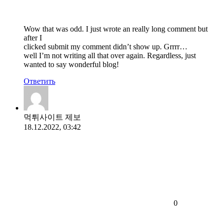
Wow that was odd. I just wrote an really long comment but
after I
clicked submit my comment didn’t show up. Grrrr…
well I’m not writing all that over again. Regardless, just
wanted to say wonderful blog!
Ответить
먹튀사이트 제보
18.12.2022, 03:42
0