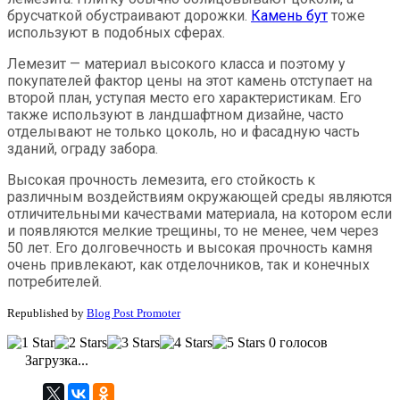
брусчаткой обустраивают дорожки.
Камень бут
тоже
используют в подобных сферах.
Лемезит
— материал
высокого
класса
и
по
э
тому
у
покупателей фактор цены на этот камень отступает на
второй план, уступая место его
характеристик
ам
.
Его
также используют
в ландшафтно
м
дизайн
е,
часто
отделывают
не только
цокол
ь, но и
фасад
ную часть
зданий
,
оград
у
забор
а.
Высокая п
рочность
лемезита
,
его
стойкость к
различным
воздействиям
окружающей
среды
являются
отличительными
качества
ми материала
, на котором
если
и появляются
мелкие
трещины
, то
не
менее,
чем через
50
лет.
Его
долговечность и высокая
прочност
ь камня
очень
привлекаю
т, как отделочников, так и конечных
потребителей.
Republished by
Blog Post Promoter
0 голосов
Загрузка...