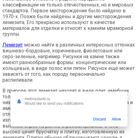
классификации не только отечественных, но и мировых
стандартов. Первое месторождение было найдено в
1970-х. Позже были найдены и другие месторождения
лемезита. Его прекрасно используют в качестве
материалов для отделки и относят к камням мраморной
группы.
Лемезит
можно найти в различных интересных оттенках:
вишнево-бордовые, коричневые, фиолетовые или
серо-зеленые, например. Рисунки на камне также
имеют разнообразные формы: концентрические или
кольцевые, в виде полос или пятен. Рисунок ещё может
зависеть от того, как породу первоначально
распиливали.
В природе этот лемезит находят в виде плит, имебщих
толщину до 10см. Такие плиты называют «плитняк». У
metmastanki.ru
них обычно рваные края, абсолютно различная форма и
Would like to send you notifications
имеют относительно ровную поверхность.
Из-за
отличительных свойств камня есть возможность
изготавливать различную продукцию, имеющую
Discard
Allow
высокий спрос на рынке стройматериалов. Очень
высоко ценят брусчатку и плитку, изготовленную из
лемезита. Плитку обычно облицовывают цоколи, а