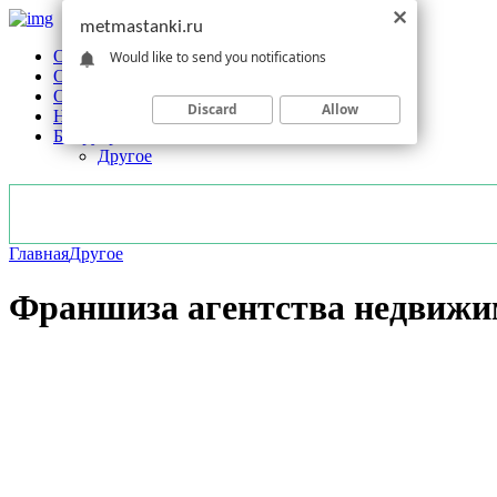
metmastanki.ru
Обзоры станков
Would like to send you notifications
Оборудование
Обработка
Discard
Allow
Новости отрасли
Без рубрики
Другое
Главная
Другое
Франшиза агентства недвижи