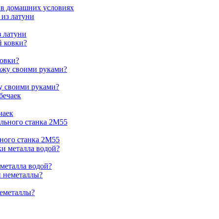
 в домашних условиях
з латуни
ковки?
жу своими руками?
чаек
ьного станка 2М55
 металла водой?
неметаллы?