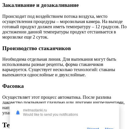
Закаливание и дозакаливание
Происходит под воздействием потока воздуха, место
осуществления процедуры – морозильная камера. На выходе
готовый продукт должен иметь температуру – 12 градусов. По
достижении данной температуры продукт отстаивается в
морозилке еще 2 суток.
Производство стаканчиков
Необходима отдельная линия. Для выпекания могут быть
использованы разные рецепты, форма стаканчиков
варьируется. Существует несколько технологий: стаканы
выпекаются однослойные и двухслойные.
Фасовка
Осуществляет этот процесс автоматика. После разлива
лакомство покрывают глазурью или другими ингредиентами,
например, орехами. После заморозки в камере продукт
metmastanki.ru
упаковывается и отправляется в магазин.
Would like to send you notifications
Техническое оснащение процесса