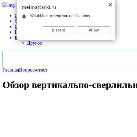
metmastanki.ru
Обзоры станков
Would like to send you notifications
Оборудование
Обработка
Discard
Allow
Новости отрасли
Без рубрики
Другое
Главная
Вопрос-ответ
Обзор вертикально-сверлильн