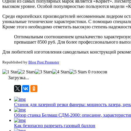
Одной из самых популярных марок является «Корвет». Несмотря
высоком уровне. Особой популярностью пользуются модели «Кор
Среди европейских производителей несомненным лидером остае
уникальные технические характеристики. С помощью специальны
Кроме этого необходимо отметить высокую степень надежност
Оптимальным соотношением цена/качество характеризуютс
превышает 8500 руб. Для более профессионального выпол
Для любителей изготовления самодельных конструкций рекомен
Republished by
Blog Post Promoter
0 голосов
Загрузка...
Станок для лазерной резки фанеры: мощность лазера, цен
Обзор станка Белмаш СДМ-2000: описание, характеристи
Как безопасно разрезать газовый баллон