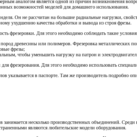
зерным аналогом является одной из причин возникновения вопр
ионных возможностей моделей для домашнего использования.
нделя. Он не рассчитан на большие радиальные нагрузки, свой
ному ухудшению качества обработки и вывода из строя фрезы.
ть фрезеровки. Для этого необходимо соблюдать такие условия
х пород древесины или полимеров. Фрезеровка металлических по
овые фрезы;
льным, чтобы уменьшить нагрузку на патрон и электродвигатель
ен для фрезерования. Для этого необходимо использовать специа
лов указывается в паспорте. Там же производитель подробно о
 занимается несколько производственных объединений. Среди 
остраненными являются любительские модели оборудования.