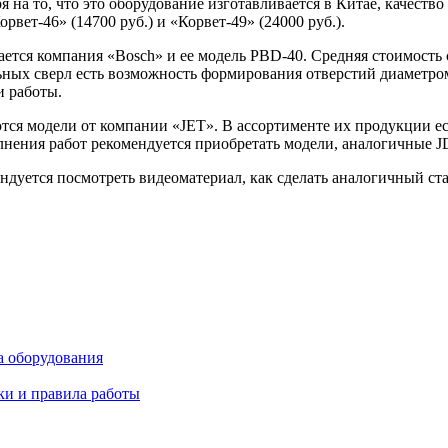
 на то, что это оборудование изготавливается в Китае, качеств
вет-46» (14700 руб.) и «Корвет-49» (24000 руб.).
тся компания «Bosch» и ее модель PBD-40. Средняя стоимость с
х сверл есть возможность формирования отверстий диаметром до
и работы.
я модели от компании «JET». В ассортименте их продукции ест
нения работ рекомендуется приобретать модели, аналогичные J
дуется посмотреть видеоматериал, как сделать аналогичный ст
а оборудования
ки и правила работы