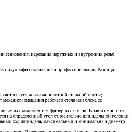
и зенкования, нарезания наружных и внутренних резьб,
ое, полупрофессиональное и профессиональное. Разница
ивают из чугуна или монолитной стальной плиты;
ет механизм смещения рабочего стола или блока со
налогичных компонентам фрезерных столов. В зависимости от
тся на определенный угол относительно шпиндельной головки;
альный ход шпинделя, максимальный и минимальный диаметр
одвигатели. Переключение скоростей происходит за счет