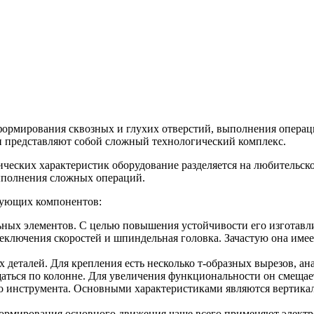
ормирования сквозных и глухих отверстий, выполнения операци
и представляют собой сложный технологический комплекс.
ических характеристик оборудование разделяется на любительск
выполнения сложных операций.
едующих компонентов:
льных элементов. С целью повышения устойчивости его изготавл
реключения скоростей и шпиндельная головка. Зачастую она име
 деталей. Для крепления есть несколько т-образных вырезов, а
ться по колонне. Для увеличения функциональности он смещае
го инструмента. Основными характеристиками являются вертик
формирования основного движения чаще всего применяют электр