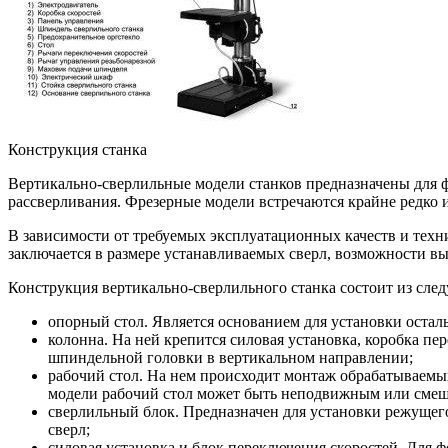
Конструкция станка
Вертикально-сверлильные модели станков предназначены для ф
рассверливания. Фрезерные модели встречаются крайне редко 
В зависимости от требуемых эксплуатационных качеств и техн
заключается в размере устанавливаемых сверл, возможности 
Конструкция вертикально-сверлильного станка состоит из сл
опорный стол. Является основанием для установки оста
колонна. На ней крепится силовая установка, коробка пе
шпиндельной головки в вертикальном направлении;
рабочий стол. На нем происходит монтаж обрабатываемых
модели рабочий стол может быть неподвижным или смеща
сверлильный блок. Предназначен для установки режуще
сверл;
силовая установка и блок переключения скоростей. Для 