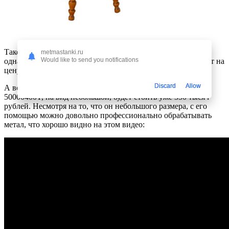
Такой станок обойдется вам около 160-170 тысяч рублей,
metmastanki.ru
Would like to send you notifications
однако постоянно меняющийся курс доллара сильно влияет на
цену — ориентируйтесь на это.
Discard
Allow
А вот такой фрезерный станок с редуктором Jet Jmd-45PF
50000400T, на вид небольшой, будет стоить уже 350 тысяч
рублей. Несмотря на то, что он небольшого размера, с его
помощью можно довольно профессионально обрабатывать
метал, что хорошо видно на этом видео: