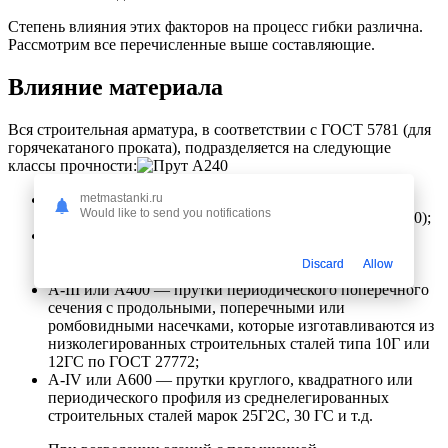
Степень влияния этих факторов на процесс гибки различна.
Рассмотрим все перечисленные выше составляющие.
Влияние материала
Вся строительная арматура, в соответствии с ГОСТ 5781 (для
горячекатаного проката), подразделяется на следующие
классы прочности:
А-I, или А240 — прутки круглые или квадратные в
metmastanki.ru
Would like to send you notifications
плане, производящиеся из стали типа Ст. 3 (ГОСТ 380);
A-II или А300 — прутки круглые или квадратные в
плане, производящиеся из стали Ст. 5, либо Ст. 5 Гпс
Discard
Allow
(ГОСТ 380);
A-III или А400 — прутки периодического поперечного
сечения с продольными, поперечными или
ромбовидными насечками, которые изготавливаются из
низколегированных строительных сталей типа 10Г или
12ГС по ГОСТ 27772;
A-IV или А600 — прутки круглого, квадратного или
периодического профиля из среднелегированных
строительных сталей марок 25Г2С, 30 ГС и т.д.