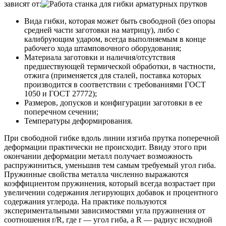
зависят от:
Вида гибки, которая может быть свободной (без опоры
средней части заготовки на матрицу), либо с
калибрующим ударом, всегда выполняемым в конце
рабочего хода штамповочного оборудования;
Материала заготовки и наличия/отсутствия
предшествующей термической обработки, в частности,
отжига (применяется для сталей, поставка которых
производится в соответствии с требованиями ГОСТ
1050 и ГОСТ 27772);
Размеров, допусков и конфигурации заготовки в ее
поперечном сечении;
Температуры деформирования.
При свободной гибке вдоль линии изгиба прутка поперечной
деформации практически не происходит. Ввиду этого при
окончании деформации металл получает возможность
распружиниться, уменьшив тем самым требуемый угол гиба.
Пружинные свойства металла численно выражаются
коэффициентом пружинения, который всегда возрастает при
увеличении содержания легирующих добавок и процентного
содержания углерода. На практике пользуются
экспериментальными зависимостями угла пружинения от
соотношения r/R, где r — угол гиба, а R — радиус исходной