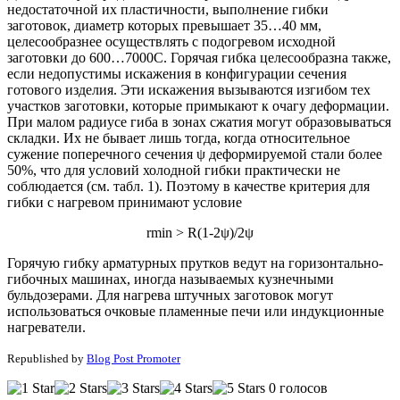
недостаточной их пластичности, выполнение гибки
заготовок, диаметр которых превышает 35…40 мм,
целесообразнее осуществлять с подогревом исходной
заготовки до 600…7000С. Горячая гибка целесообразна также,
если недопустимы искажения в конфигурации сечения
готового изделия. Эти искажения вызываются изгибом тех
участков заготовки, которые примыкают к очагу деформации.
При малом радиусе гиба в зонах сжатия могут образовываться
складки. Их не бывает лишь тогда, когда относительное
сужение поперечного сечения ψ деформируемой стали более
50%, что для условий холодной гибки практически не
соблюдается (см. табл. 1). Поэтому в качестве критерия для
гибки с нагревом принимают условие
rmin > R(1-2ψ)/2ψ
Горячую гибку арматурных прутков ведут на горизонтально-
гибочных машинах, иногда называемых кузнечными
бульдозерами. Для нагрева штучных заготовок могут
использоваться очковые пламенные печи или индукционные
нагреватели.
Republished by
Blog Post Promoter
0 голосов