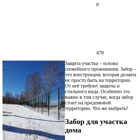
0
478
Защита участка – основа
спокойного проживания. Забор –
это конструкция, которая должна
не просто быть на территории.
От неё требуют защиты и
стильного вида. Особенно это
важно в том случае, когда забор
стоит на придомовой
территории. Что же выбрать?
Забор для участка
дома