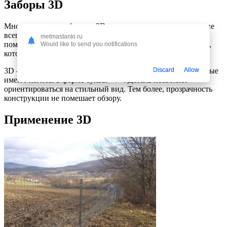
Заборы 3D
Многим нравится формат 2D, но для территории дома он не
всегда подходит. Это нужно понимать. Небольшой нюанс
metmastanki.ru
помог разработчикам создать принципиально новый забор,
Would like to send you notifications
который при этом относится к секционному виду.
Discard
Allow
3D – конструкция, выполненная из прутков металла, которые
имеют изгибы в форме буквы «V». Деталь позволяет
ориентироваться на стильный вид. Тем более, прозрачность
конструкции не помешает обзору.
Применение 3D