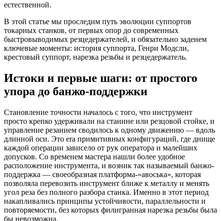
естественной.
В этой статье мы проследим путь эволюции суппортов
токарных станков, от первых опор до современных
быстровыводимых резцедержателей, и обязательно заденем
ключевые моменты: история суппорта, Генри Модсли,
крестовый суппорт, нарезка резьбы и резцедержатель.
Истоки и первые шаги: от простого
упора до банжо-поддержки
Становление точности началось с того, что инструмент
просто крепко удерживали на станине или резцовой стойке, и
управление резанием сводилось к одному движению — вдоль
длинной оси. Это era примитивных конфигураций, где днище
каждой операции зависело от рук оператора и малейших
допусков. Со временем мастера нашли более удобное
расположение инструмента, и возник так называемый банжо-
поддержка — своеобразная платформа-«авоська», которая
позволяла перевозить инструмент ближе к металлу и менять
угол реза без полного разбора станка. Именно в этот период
накапливались принципы устойчивости, параллельности и
повторяемости, без которых филигранная нарезка резьбы была
бы невозможна.