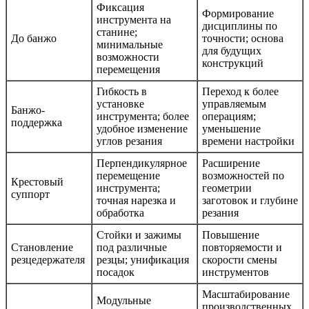
Фиксация
Формирование
инструмента на
дисциплины по
станине;
До банжо
точности; основа
минимальные
для будущих
возможности
конструкций
перемещения
Гибкость в
Переход к более
установке
управляемым
Банжо-
инструмента; более
операциям;
поддержка
удобное изменение
уменьшение
углов резания
времени настройки
Перпендикулярное
Расширение
перемещение
возможностей по
Крестовый
инструмента;
геометрии
суппорт
точная нарезка и
заготовок и глубине
обработка
резания
Стойки и зажимы
Повышение
Становление
под различные
повторяемости и
резцедержателя
резцы; унификация
скорости смены
посадок
инструментов
Масштабирование
Модульные
производственных