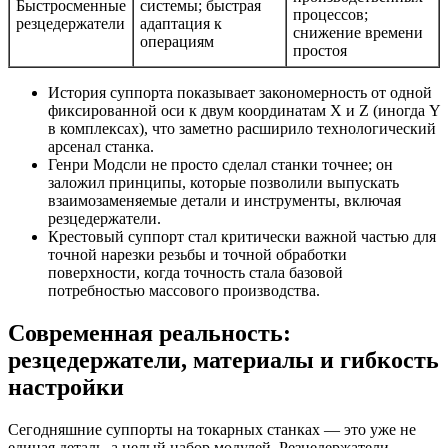
Быстросменные
системы; быстрая
процессов;
резцедержатели
адаптация к
снижение времени
операциям
простоя
История суппорта показывает закономерность от одной
фиксированной оси к двум координатам X и Z (иногда Y
в комплексах), что заметно расширило технологический
арсенал станка.
Генри Модсли не просто сделал станки точнее; он
заложил принципы, которые позволили выпускать
взаимозаменяемые детали и инструменты, включая
резцедержатели.
Крестовый суппорт стал критически важной частью для
точной нарезки резьбы и точной обработки
поверхности, когда точность стала базовой
потребностью массового производства.
Современная реальность:
резцедержатели, материалы и гибкость
настройки
Сегодняшние суппорты на токарных станках — это уже не
единая деталь, а целый набор модулей. Резцедержатели