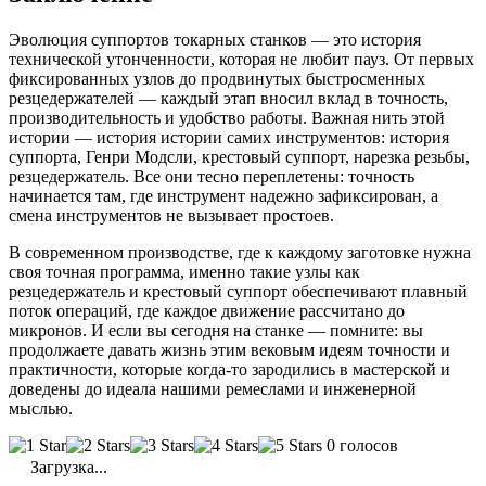
Эволюция суппортов токарных станков — это история
технической утонченности, которая не любит пауз. От первых
фиксированных узлов до продвинутых быстросменных
резцедержателей — каждый этап вносил вклад в точность,
производительность и удобство работы. Важная нить этой
истории — история истории самих инструментов: история
суппорта, Генри Модсли, крестовый суппорт, нарезка резьбы,
резцедержатель. Все они тесно переплетены: точность
начинается там, где инструмент надежно зафиксирован, а
смена инструментов не вызывает простоев.
В современном производстве, где к каждому заготовке нужна
своя точная программа, именно такие узлы как
резцедержатель и крестовый суппорт обеспечивают плавный
поток операций, где каждое движение рассчитано до
микронов. И если вы сегодня на станке — помните: вы
продолжаете давать жизнь этим вековым идеям точности и
практичности, которые когда-то зародились в мастерской и
доведены до идеала нашими ремеслами и инженерной
мыслью.
0 голосов
Загрузка...