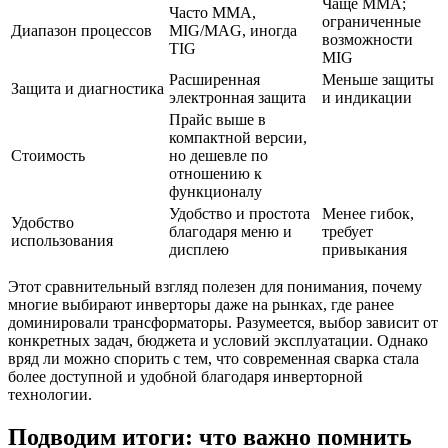
Чаще MMA;
Часто MMA,
ограниченные
Диапазон процессов
MIG/MAG, иногда
возможности
TIG
MIG
Расширенная
Меньше защиты
Защита и диагностика
электронная защита
и индикации
Прайс выше в
компактной версии,
Стоимость
но дешевле по
отношению к
функционалу
Удобство и простота
Менее гибок,
Удобство
благодаря меню и
требует
использования
дисплею
привыкания
Этот сравнительный взгляд полезен для понимания, почему
многие выбирают инверторы даже на рынках, где ранее
доминировали трансформаторы. Разумеется, выбор зависит от
конкретных задач, бюджета и условий эксплуатации. Однако
вряд ли можно спорить с тем, что современная сварка стала
более доступной и удобной благодаря инверторной
технологии.
Подводим итоги: что важно помнить