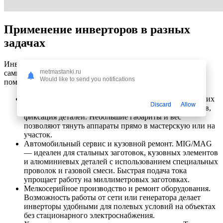
Применение инверторов в разных
задачах
Инверторные сварочные аппараты нашли применение в
metmastanki.ru
самых разных условиях. Ниже — конкретика, которая
Would like to send you notifications
поможет вам соотнести покупку с реальными задачами.
Домашний мастер и гараж. Ремонт и сборка небольших
Discard
Allow
металлоконструкций, ремонт скоб, стальных каркасов,
фиксация деталей. Небольшие габариты и вес
позволяют тянуть аппараты прямо в мастерскую или на
участок.
Автомобильный сервис и кузовной ремонт. MIG/MAG
— идеален для стальных заготовок, кузовных элементов
и алюминиевых деталей с использованием специальных
проволок и газовой смеси. Быстрая подача тока
упрощает работу на миллиметровых заготовках.
Мелкосерийное производство и ремонт оборудования.
Возможность работы от сети или генератора делает
инверторы удобными для полевых условий на объектах
без стационарного электроснабжения.