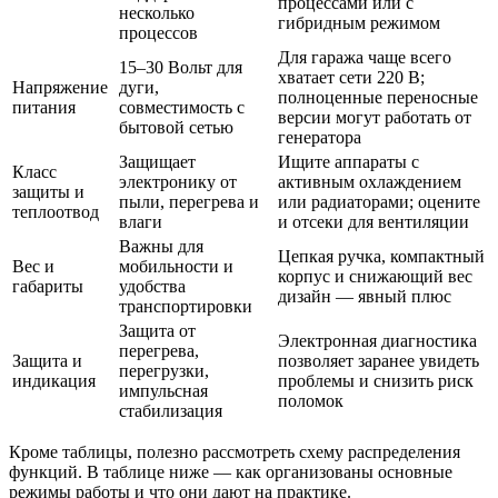
процессами или с
несколько
гибридным режимом
процессов
Для гаража чаще всего
15–30 Вольт для
хватает сети 220 В;
Напряжение
дуги,
полноценные переносные
питания
совместимость с
версии могут работать от
бытовой сетью
генератора
Защищает
Ищите аппараты с
Класс
электронику от
активным охлаждением
защиты и
пыли, перегрева и
или радиаторами; оцените
теплоотвод
влаги
и отсеки для вентиляции
Важны для
Цепкая ручка, компактный
Вес и
мобильности и
корпус и снижающий вес
габариты
удобства
дизайн — явный плюс
транспортировки
Защита от
Электронная диагностика
перегрева,
Защита и
позволяет заранее увидеть
перегрузки,
индикация
проблемы и снизить риск
импульсная
поломок
стабилизация
Кроме таблицы, полезно рассмотреть схему распределения
функций. В таблице ниже — как организованы основные
режимы работы и что они дают на практике.