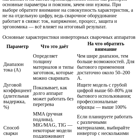
основные параметры и поясним, зачем они нужны. При
выборе обратите внимание на совокупность характеристик, а
не на отдельную цифру, ведь сварочное оборудование
работает в связке: ток, напряжение, процесс, защита и
эргономика — всё влияет на итоговый результат.
Основные характеристики инверторных сварочных аппаратов
На что обратить
Параметр
Что это даёт
внимание
Определяет
Чем шире диапазон, тем
толщину
больше возможностей. Для
Диапазон
материалов и типы
бытового применения
тока (A)
заготовок, которые
достаточно около 50–200
можно сваривать
A.
Дуговой
Ищите модель с грубой
Показывает, как
коэффициент
цифрой выше 60–80% для
долго аппарат
(длительная
бытового использования;
может работать без
выдержка,
профессиональные
перегрева
%)
образцы — выше 100%
MMA (ручная
Если планируете работать
подлива),
с различными
MIG/MAG, TIG —
Способ
материалами, выбирайте
некоторые модели
сварки
инвертор с несколькими
поддерживают