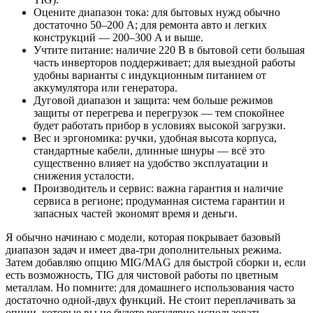
Оцените диапазон тока: для бытовых нужд обычно
достаточно 50–200 A; для ремонта авто и легких
конструкций — 200–300 A и выше.
Учтите питание: наличие 220 В в бытовой сети большая
часть инверторов поддерживает; для выездной работы
удобны варианты с индукционным питанием от
аккумулятора или генератора.
Дуговой диапазон и защита: чем больше режимов
защиты от перегрева и перегрузок — тем спокойнее
будет работать прибор в условиях высокой загрузки.
Вес и эргономика: ручки, удобная высота корпуса,
стандартные кабели, длинные шнуры — всё это
существенно влияет на удобство эксплуатации и
снижения усталости.
Производитель и сервис: важна гарантия и наличие
сервиса в регионе; продуманная система гарантии и
запасных частей экономят время и деньги.
Я обычно начинаю с модели, которая покрывает базовый
диапазон задач и имеет два-три дополнительных режима.
Затем добавляю опцию MIG/MAG для быстрой сборки и, если
есть возможность, TIG для чистовой работы по цветным
металлам. Но помните: для домашнего использования часто
достаточно одной-двух функций. Не стоит переплачивать за
опции, которые вы не будете регулярно использовать.