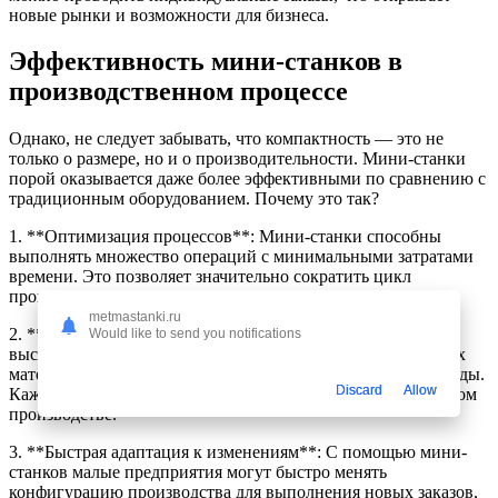
новые рынки и возможности для бизнеса.
Эффективность мини-станков в
производственном процессе
Однако, не следует забывать, что компактность — это не
только о размере, но и о производительности. Мини-станки
порой оказывается даже более эффективными по сравнению с
традиционным оборудованием. Почему это так?
1. **Оптимизация процессов**: Мини-станки способны
выполнять множество операций с минимальными затратами
времени. Это позволяет значительно сократить цикл
производства и повысить общую эффективность.
metmastanki.ru
2. **Снижение производственных потерь**: Благодаря
Would like to send you notifications
высокой точности и меньшему количеству обрабатываемых
материалов, такие устройства обеспечивают меньшие отходы.
Discard
Allow
Каждый кубометр ресурса становится более ценным в малом
производстве.
3. **Быстрая адаптация к изменениям**: С помощью мини-
станков малые предприятия могут быстро менять
конфигурацию производства для выполнения новых заказов,