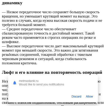
динамику
— Низкое передаточное число сохраняет большую скорость
вращения, но уменьшает крутящий момент на выходе. Это
полезно в случаях, когда нужна высокая скорость подачи и не
требуется большой момент.
— Среднее передаточное число обеспечивает
сбалансированную точность и достойный момент. Такой
режим часто применяется в строгих операциях по резке и
шлифовке.
— Высокое передаточное число дает максимальный крутящий
момент при меньшей скорости. Это важно для затягивания
резьбовых соединений, токарной обработки с тяжелым
черновым режимом и ситуаций, когда стабильность
положения критична.
Люфт и его влияние на повторяемость операций
metmastanki.ru
Незначительный люфт позволяет повторно повторять серию
Would like to send you notifications
операций без дополнительной корректировки. В станках с
числовым управлением это особенно важно: любая
погрешность в отдаче редуктора переносится на обработку и
Discard
Allow
на качество поверхности. Появление люфта может быть
связано с износом подшипников, тепловым расширением, или