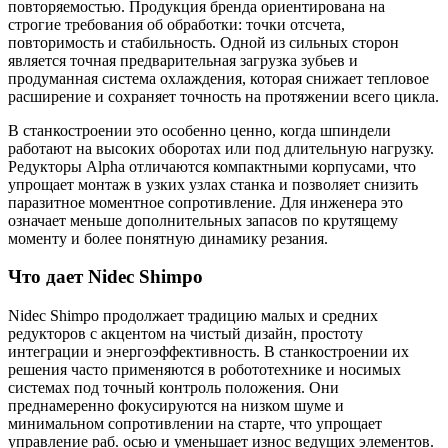
повторяемостью. Продукция бренда ориентирована на
строгие требования об обработки: точки отсчета,
повторимость и стабильность. Одной из сильных сторон
является точная предварительная загрузка зубьев и
продуманная система охлаждения, которая снижает тепловое
расширение и сохраняет точность на протяжении всего цикла.
В станкостроении это особенно ценно, когда шпиндели
работают на высоких оборотах или под длительную нагрузку.
Редукторы Alpha отличаются компактными корпусами, что
упрощает монтаж в узких узлах станка и позволяет снизить
паразитное моментное сопротивление. Для инженера это
означает меньше дополнительных запасов по крутящему
моменту и более понятную динамику резания.
Что дает Nidec Shimpo
Nidec Shimpo продолжает традицию малых и средних
редукторов с акцентом на чистый дизайн, простоту
интеграции и энергоэффективность. В станкостроении их
решения часто применяются в робототехнике и носимых
системах под точный контроль положения. Они
преднамеренно фокусируются на низком шуме и
минимальном сопротивлении на старте, что упрощает
управление раб. осью и уменьшает износ ведущих элементов.