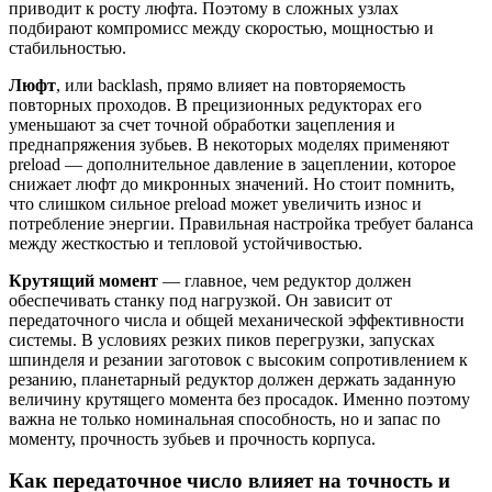
приводит к росту люфта. Поэтому в сложных узлах
подбирают компромисс между скоростью, мощностью и
стабильностью.
Люфт
, или backlash, прямо влияет на повторяемость
повторных проходов. В прецизионных редукторах его
уменьшают за счет точной обработки зацепления и
преднапряжения зубьев. В некоторых моделях применяют
preload — дополнительное давление в зацеплении, которое
снижает люфт до микронных значений. Но стоит помнить,
что слишком сильное preload может увеличить износ и
потребление энергии. Правильная настройка требует баланса
между жесткостью и тепловой устойчивостью.
Крутящий момент
— главное, чем редуктор должен
обеспечивать станку под нагрузкой. Он зависит от
передаточного числа и общей механической эффективности
системы. В условиях резких пиков перегрузки, запусках
шпинделя и резании заготовок с высоким сопротивлением к
резанию, планетарный редуктор должен держать заданную
величину крутящего момента без просадок. Именно поэтому
важна не только номинальная способность, но и запас по
моменту, прочность зубьев и прочность корпуса.
Как передаточное число влияет на точность и