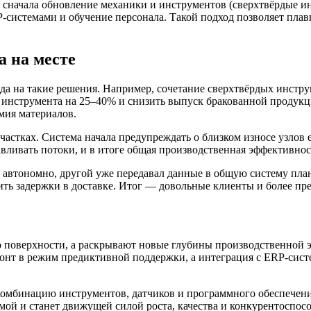
 сначала обновление механики и инструментов (сверхтвёрдые ин
-системами и обучение персонала. Такой подход позволяет плав
 на месте
ода на такие решения. Например, сочетание сверхтвёрдых инст
инструмента на 25–40% и снизить выпуск бракованной продукци
мия материалов.
астках. Система начала предупреждать о близком износе узлов 
вливать потоки, и в итоге общая производственная эффективнос
 автономно, другой уже передавал данные в общую систему плани
ить задержки в доставке. Итог — довольные клиенты и более пр
о поверхности, а раскрывают новые глубины производственной
монт в режим предиктивной поддержки, а интеграция с ERP-сис
омбинацию инструментов, датчиков и программного обеспечения
мой и станет движущей силой роста, качества и конкурентоспос