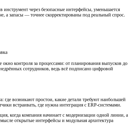
 в инструмент через безопасные интерфейсы, уменьшается
оче, а запасы — точнее скорректированы под реальный спрос.
авка
 окно контроля за процессами: от планирования выпусков до
 внедрённых сотрудников, ведь всё подписано цифровой
а: где возникают простои, какие детали требуют наибольшей
тчики встраивать, где нужна интеграция с ERP-системами.
ция, когда компания начинает с модернизации одной линии, а
смысле открытые интерфейсы и модульная архитектура