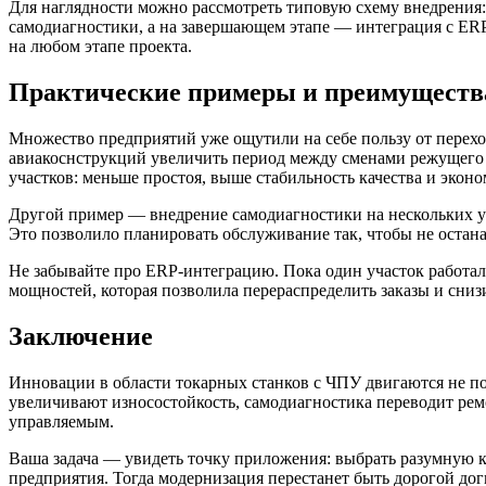
Для наглядности можно рассмотреть типовую схему внедрения:
самодиагностики, а на завершающем этапе — интеграция с ERP
на любом этапе проекта.
Практические примеры и преимущества
Множество предприятий уже ощутили на себе пользу от перех
авиакоснструкций увеличить период между сменами режущего 
участков: меньше простоя, выше стабильность качества и эконо
Другой пример — внедрение самодиагностики на нескольких уч
Это позволило планировать обслуживание так, чтобы не остана
Не забывайте про ERP-интеграцию. Пока один участок работал
мощностей, которая позволила перераспределить заказы и сниз
Заключение
Инновации в области токарных станков с ЧПУ двигаются не п
увеличивают износостойкость, самодиагностика переводит ре
управляемым.
Ваша задача — увидеть точку приложения: выбрать разумную к
предприятия. Тогда модернизация перестанет быть дорогой дог