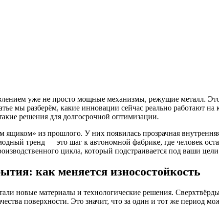
ением уже не просто мощные механизмы, режущие металл. Это 
тье мы разберём, какие инновации сейчас реально работают на к
такие решения для долгосрочной оптимизации.
м ящиком» из прошлого. У них появилась прозрачная внутренняя 
модный тренд — это шаг к автономной фабрике, где человек остаё
роизводственного цикла, который подстраивается под ваши цели:
ытия: как меняется износостойкость
тали новые материалы и технологические решения. Сверхтвёрд
чества поверхности. Это значит, что за один и тот же период м