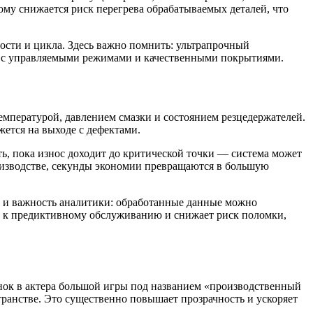
тому снижается риск перегрева обрабатываемых деталей, что
ности и цикла. Здесь важно помнить: ультрапрочный
ия с управляемыми режимами и качественными покрытиями.
емпературой, давлением смазки и состоянием резцедержателей.
жется на выходе с дефектами.
, пока износ доходит до критической точки — система может
производстве, секунды экономии превращаются в большую
т и важность аналитики: обработанные данные можно
ть к предиктивному обслуживанию и снижает риск поломки,
нок в актера большой игры под названием «производственный
ранстве. Это существенно повышает прозрачность и ускоряет