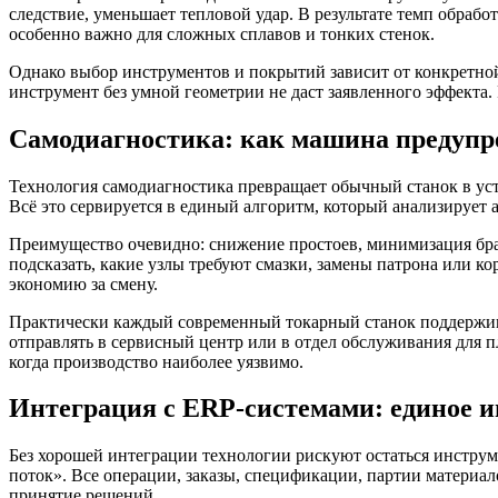
следствие, уменьшает тепловой удар. В результате темп обрабо
особенно важно для сложных сплавов и тонких стенок.
Однако выбор инструментов и покрытий зависит от конкретной 
инструмент без умной геометрии не даст заявленного эффекта
Самодиагностика: как машина предупре
Технология самодиагностика превращает обычный станок в устр
Всё это сервируется в единый алгоритм, который анализирует а
Преимущество очевидно: снижение простоев, минимизация брак
подсказать, какие узлы требуют смазки, замены патрона или к
экономию за смену.
Практически каждый современный токарный станок поддержива
отправлять в сервисный центр или в отдел обслуживания для 
когда производство наиболее уязвимо.
Интеграция с ERP-системами: единое 
Без хорошей интеграции технологии рискуют остаться инструм
поток». Все операции, заказы, спецификации, партии материа
принятие решений.