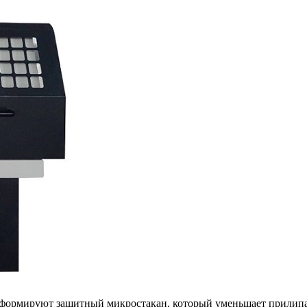
 формируют защитный микростакан, который уменьшает прилипан