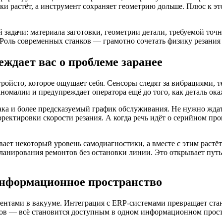
тки растёт, а инструмент сохраняет геометрию дольше. Плюс к э
задачи: материала заготовки, геометрии детали, требуемой точ
. Роль современных станков — грамотно сочетать физику резан
ждает вас о проблеме заранее
ойсто, которое ощущает себя. Сенсоры следят за вибрациями, т
номалии и предупреждает оператора ещё до того, как деталь ока
а и более предсказуемый график обслуживания. Не нужно ждать
орректировки скорости резания. А когда речь идёт о серийном 
ет некоторый уровень самодиагностики, а вместе с этим растё
планирования ремонтов без остановки линии. Это открывает пу
информационное пространство
ентами в вакууме. Интеграция с ERP-системами превращает ста
лов — всё становится доступным в одном информационном прост