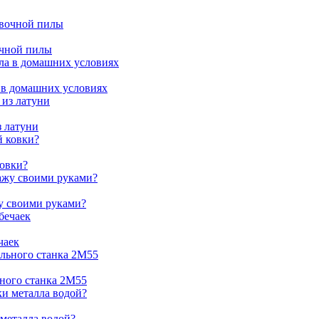
очной пилы
 в домашних условиях
з латуни
ковки?
жу своими руками?
чаек
ьного станка 2М55
 металла водой?