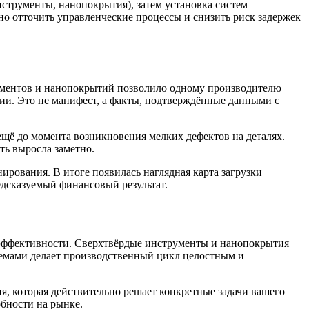
струменты, нанопокрытия), затем установка систем
но отточить управленческие процессы и снизить риск задержек
рументов и нанопокрытий позволило одному производителю
и. Это не манифест, а факты, подтверждённые данными с
ещё до момента возникновения мелких дефектов на деталях.
ть выросла заметно.
рования. В итоге появилась наглядная карта загрузки
едсказуемый финансовый результат.
 эффективности. Сверхтвёрдые инструменты и нанопокрытия
темами делает производственный цикл целостным и
, которая действительно решает конкретные задачи вашего
обности на рынке.