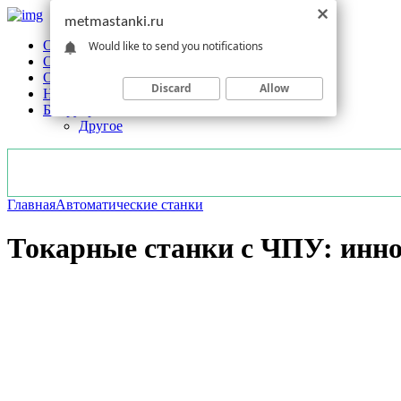
metmastanki.ru
Обзоры станков
Would like to send you notifications
Оборудование
Обработка
Discard
Allow
Новости отрасли
Без рубрики
Другое
Главная
Автоматические станки
Токарные станки с ЧПУ: инно