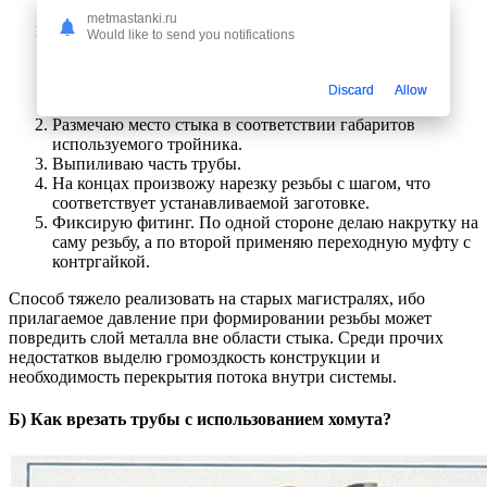
metmastanki.ru
Зачищаю место соединения болгаркой.
Would like to send you notifications
Классификация насадок на болгарку по
видам работ
Discard
Allow
Размечаю место стыка в соответствии габаритов
используемого тройника.
Выпиливаю часть трубы.
На концах произвожу нарезку резьбы с шагом, что
соответствует устанавливаемой заготовке.
Фиксирую фитинг. По одной стороне делаю накрутку на
саму резьбу, а по второй применяю переходную муфту с
контргайкой.
Способ тяжело реализовать на старых магистралях, ибо
прилагаемое давление при формировании резьбы может
повредить слой металла вне области стыка. Среди прочих
недостатков выделю громоздкость конструкции и
необходимость перекрытия потока внутри системы.
Б) Как врезать трубы с использованием хомута?