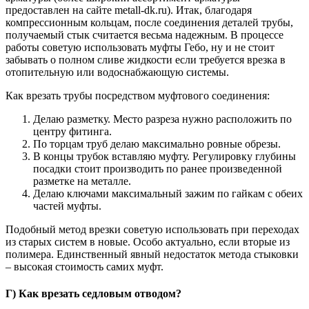
предоставлен на сайте metall-dk.ru). Итак, благодаря
компрессионным кольцам, после соединения деталей трубы,
получаемый стык считается весьма надежным. В процессе
работы советую использовать муфты Гебо, ну и не стоит
забывать о полном сливе жидкости если требуется врезка в
отопительную или водоснабжающую системы.
Как врезать трубы посредством муфтового соединения:
Делаю разметку. Место разреза нужно расположить по
центру фитинга.
По торцам труб делаю максимально ровные обрезы.
В концы трубок вставляю муфту. Регулировку глубины
посадки стоит производить по ранее произведенной
разметке на металле.
Делаю ключами максимальный зажим по гайкам с обеих
частей муфты.
Подобный метод врезки советую использовать при переходах
из старых систем в новые. Особо актуально, если вторые из
полимера. Единственный явный недостаток метода стыковки
– высокая стоимость самих муфт.
Г) Как врезать седловым отводом?