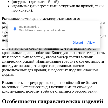
фигурные (криволинейный);
идеальные (универсальные; режут как по прямой, так и
про кривой).
Рычажные ножницы по металлу отличаются от
вышеназванных шарнирным соединением режущей кромки и
рукоятки. Это создает дополнительный рычаг, облегчающий
metmastanki.ru
Would like to send you notifications
труд мастера. Необходимое усилие для того, чтобы резать
заготовку, меньше, а качество работы не страдает. Имеют один
недостаток — без прикрепления к верстаку не работают.
Discard
Allow
Для материалов средней толщины (2-4 мм) применяются
кровельные приспособления. Конструкция позволяет крепить
их к слесарному верстаку, чтобы мастер тратил меньше
физических усилий. Наименование говорит о совместимости
инструмента для резки профилированных листов
(используемых для кровли) и подобных изделий сложной
формы.
Важно знать — среди ручных приспособлений не бывает
высечных. Оставшиеся виды ножниц имеют сложную
конструкцию, поэтому требуют отдельного рассмотрения.
Особенности гидравлических изделий