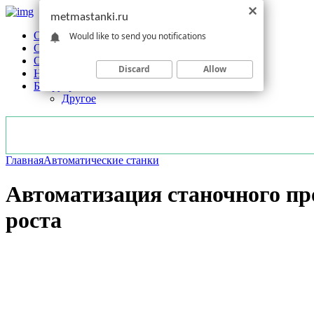
metmastanki.ru
Обзоры станков
Would like to send you notifications
Оборудование
Обработка
Discard
Allow
Новости отрасли
Без рубрики
Другое
Главная
Автоматические станки
Автоматизация станочного пр
роста