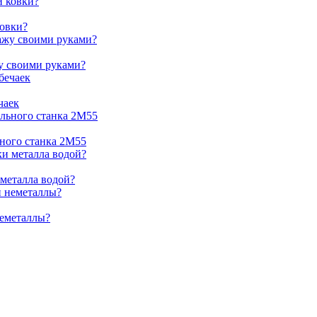
ковки?
жу своими руками?
чаек
ьного станка 2М55
 металла водой?
неметаллы?