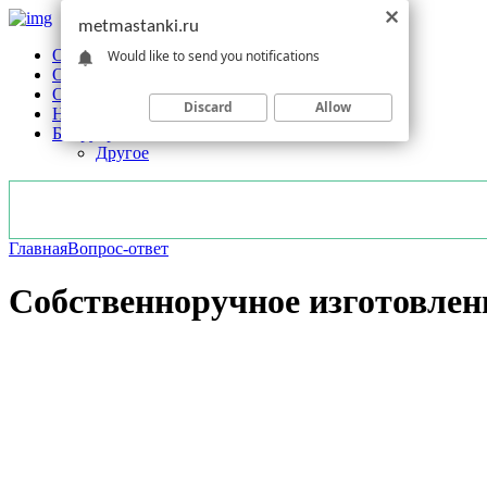
metmastanki.ru
Обзоры станков
Would like to send you notifications
Оборудование
Обработка
Discard
Allow
Новости отрасли
Без рубрики
Другое
Главная
Вопрос-ответ
Собственноручное изготовлен