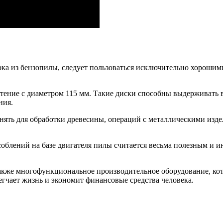
рка из бензопилы, следует пользоваться исключительно хороши
чтение с диаметром 115 мм. Такие диски способны выдерживать 
ния.
ять для обработки древесины, операций с металлическими изде
блений на базе двигателя пилы считается весьма полезным и ин
а также многофункциональное производительное оборудование, к
егчает жизнь и экономит финансовые средства человека.