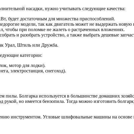
олнительной насадки, нужно учитывать следующие качества:
кВт, будет достаточным для множества приспособлений.
едорогие модели, так как двигатель может не выдержать новую 
ил, чтобы при поломке не жалеть о растраченных вложениях.
обрать и разобрать устройство, а также выбрать дешевые запчас
ак Урал, Штиль или Дружба.
ледующие категории:
лок, мотор для лодки).
га, электростанция, снегоход).
ем пилы. Болгарка используется в большинстве домашних хозяйст
д рукой, но имеется бензопила. Тогда можно изготовить болгарк
влению инструментом. Угловые шлифовальные машины на основе