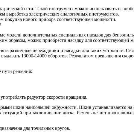
ектрической сети. Такой инструмент можно использовать на люб
чем выработка электрических аналогичных инструментов.
чем покупка нового прибора соответствующей мощности.
й.
ые модели дополнительных специальных насадок для бензопилы
аким образом, можно приобрести насадку для соответствующей м
ь различные переходники и насадки для таких устройств. Связ
 выдавать 13000-14000 оборотов. Результатом превышения скоро
 пути решения:
 употреблять редуктор скорости вращения.
омый шкив наибольшей окружности. Шкив устанавливается на о
 ситуаций при заклинивании диска. Ремень начнет проскальзыва
едназначена для точильных кругов.