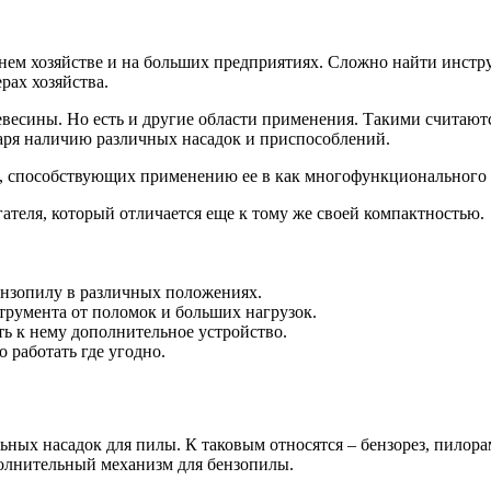
нем хозяйстве и на больших предприятиях. Сложно найти инстру
рах хозяйства.
весины. Но есть и другие области применения. Такими считаются
аря наличию различных насадок и приспособлений.
в, способствующих применению ее в как многофункционального
теля, который отличается еще к тому же своей компактностью.
ензопилу в различных положениях.
румента от поломок и больших нагрузок.
ь к нему дополнительное устройство.
 работать где угодно.
х насадок для пилы. К таковым относятся – бензорез, пилорама
полнительный механизм для бензопилы.