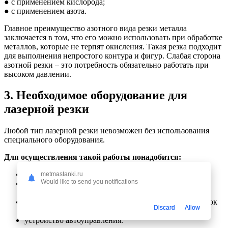
● с применением кислорода;
● с применением азота.
Главное преимущество азотного вида резки металла
заключается в том, что его можно использовать при обработке
металлов, которые не терпят окисления. Такая резка подходит
для выполнения непростого контура и фигур. Слабая сторона
азотной резки – это потребность обязательно работать при
высоком давлении.
3. Необходимое оборудование для
лазерной резки
Любой тип лазерной резки невозможен без использования
специального оборудования.
Для осуществления такой работы понадобится:
излучатель;
metmastanki.ru
Would like to send you notifications
приспособление, которое будет передавать и
формировать лазерный пучок;
кодировочная система (именно она настраивает станок
Discard
Allow
для обработки разных металлов);
устройство автоуправления.