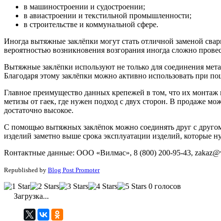
в машиностроении и судостроении;
в авиастроении и текстильной промышленности;
в строительстве и коммунальной сфере.
Иногда вытяжные заклёпки могут стать отличной заменой свар
вероятностью возникновения возгорания иногда сложно провес
Вытяжные заклёпки используют не только для соединения мета
Благодаря этому заклёпки можно активно использовать при по
Главное преимущество данных крепежей в том, что их монтаж п
метизы от гаек, где нужен подход с двух сторон. В продаже мо
достаточно высокое.
С помощью вытяжных заклёпок можно соединять друг с другом
изделий заметно выше срока эксплуатации изделий, которые н
Rонтактные данные: ООО «Вилмас», 8 (800) 200-95-43, zakaz@v
Republished by
Blog Post Promoter
0 голосов
Загрузка...