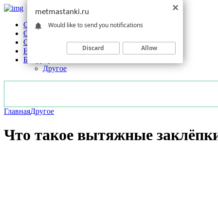
metmastanki.ru
Обзоры станков
Would like to send you notifications
Оборудование
Обработка
Discard
Allow
Новости отрасли
Без рубрики
Другое
Главная
Другое
Что такое вытяжные заклёпки