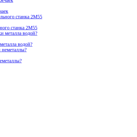
чаек
ьного станка 2М55
 металла водой?
неметаллы?