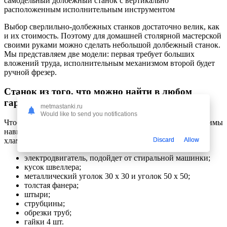
самодельный долбежный станок с вертикально
расположенным исполнительным инструментом
Выбор сверлильно-долбежных станков достаточно велик, как
и их стоимость. Поэтому для домашней столярной мастерской
своими руками можно сделать небольшой долбежный станок.
Мы представляем две модели: первая требует больших
вложений труда, исполнительным механизмом второй будет
ручной фрезер.
Станок из того, что можно найти в любом
гараже
metmastanki.ru
Would like to send you notifications
Чтобы своими руками сделать долбежные станки, необходимы
навыки сварщика, токаря и разнообразный металлический
Discard
Allow
хлам:
электродвигатель, подойдет от стиральной машинки;
кусок швеллера;
металлический уголок 30 х 30 и уголок 50 х 50;
толстая фанера;
штыри;
струбцины;
обрезки труб;
гайки 4 шт.