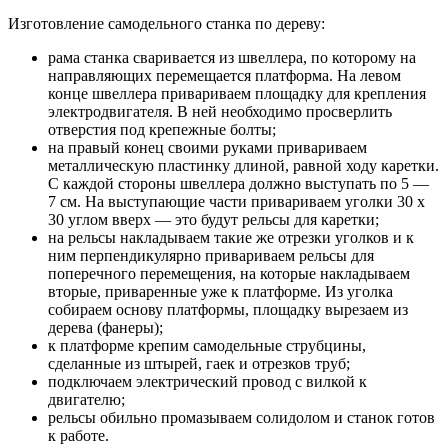
Изготовление самодельного станка по дереву:
рама станка сваривается из швеллера, по которому на
направляющих перемещается платформа. На левом
конце швеллера привариваем площадку для крепления
электродвигателя. В ней необходимо просверлить
отверстия под крепежные болты;
на правый конец своими руками привариваем
металлическую пластинку длиной, равной ходу каретки.
С каждой стороны швеллера должно выступать по 5 —
7 см. На выступающие части привариваем уголки 30 х
30 углом вверх — это будут рельсы для каретки;
на рельсы накладываем такие же отрезки уголков и к
ним перпендикулярно привариваем рельсы для
поперечного перемещения, на которые накладываем
вторые, приваренные уже к платформе. Из уголка
собираем основу платформы, площадку вырезаем из
дерева (фанеры);
к платформе крепим самодельные струбцины,
сделанные из штырей, гаек и отрезков труб;
подключаем электрический провод с вилкой к
двигателю;
рельсы обильно промазываем солидолом и станок готов
к работе.