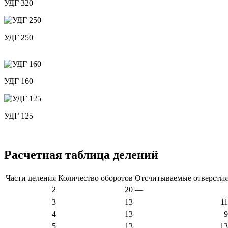
УДГ 320
УДГ 250
УДГ 160
УДГ 125
Расчетная таблица делений
Части деления
Количество оборотов
Отсчитываемые отверстия
2
20
—
3
13
11
4
13
9
5
13
13