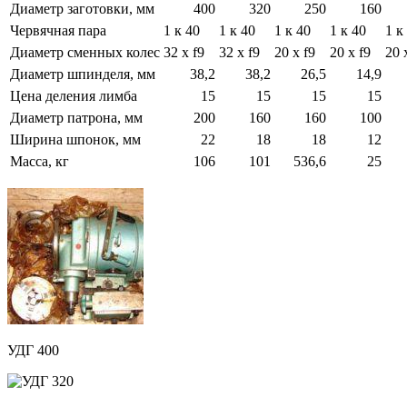
Диаметр заготовки, мм
400
320
250
160
Червячная пара
1 к 40
1 к 40
1 к 40
1 к 40
1 к
Диаметр сменных колес
32 x f9
32 x f9
20 x f9
20 x f9
20 
Диаметр шпинделя, мм
38,2
38,2
26,5
14,9
Цена деления лимба
15
15
15
15
Диаметр патрона, мм
200
160
160
100
Ширина шпонок, мм
22
18
18
12
Масса, кг
106
101
536,6
25
УДГ 400