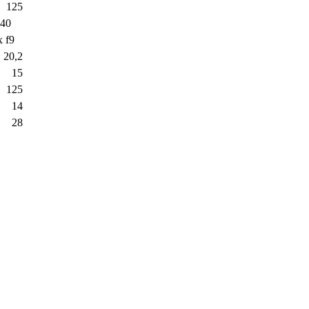
125
 40
x f9
20,2
15
125
14
28