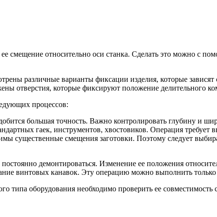
е смещение относительно оси станка. Сделать это можно с пом
отрены различные варианты фиксации изделия, которые зависят 
жены отверстия, которые фиксируют положение делительного ко
едующих процессов:
адобится большая точность. Важно контролировать глубину и шир
андартных гаек, инструментов, хвостовиков. Операция требует 
одимы существенные смещения заготовки. Поэтому следует выбир
а постоянно демонтироваться. Изменение ее положения относит
ание винтовых канавок. Эту операцию можно выполнить только
го типа оборудования необходимо проверить ее совместимость 