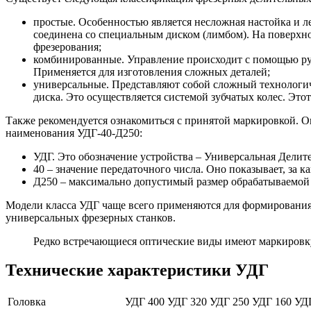
простые. Особенностью является несложная настойка и л
соединена со специальным диском (лимбом). На поверхно
фрезерования;
комбинированные. Управление происходит с помощью рук
Применяется для изготовления сложных деталей;
универсальные. Представляют собой сложный технологич
диска. Это осуществляется системой зубчатых колес. Эт
Также рекомендуется ознакомиться с принятой маркировкой. О
наименования УДГ-40-Д250:
УДГ. Это обозначение устройства – Универсальная Делите
40 – значение передаточного числа. Оно показывает, за к
Д250 – максимально допустимый размер обрабатываемой 
Модели класса УДГ чаще всего применяются для формирования
универсальных фрезерных станков.
Редко встречающиеся оптические виды имеют маркировку 
Технические характеристики УДГ
Головка
УДГ 400
УДГ 320
УДГ 250
УДГ 160
УД