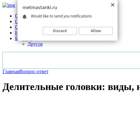
metmastanki.ru
Обзоры станков
Would like to send you notifications
Оборудование
Обработка
Discard
Allow
Новости отрасли
Без рубрики
Другое
Главная
Вопрос-ответ
Делительные головки: виды, н