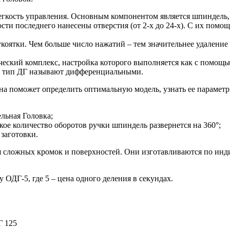
егкость управления. Основным компонентом является шпиндель, н
сти последнего нанесены отверстия (от 2-х до 24-х). С их пом
оятки. Чем больше число нажатий – тем значительнее удаление 
еский комплекс, настройка которого выполняется как с помощь
от тип ДГ называют дифференциальными.
на поможет определить оптимальную модель, узнать ее парамет
льная Головка;
акое количество оборотов ручки шпиндель развернется на 360°;
заготовки.
 сложных кромок и поверхностей. Они изготавливаются по инд
ОДГ-5, где 5 – цена одного деления в секундах.
Г 125