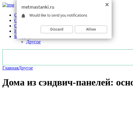
metmastanki.ru
Обзоры станков
Would like to send you notifications
Оборудование
Обработка
Discard
Allow
Новости отрасли
Без рубрики
Другое
Главная
Другое
Дома из сэндвич-панелей: ос