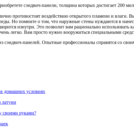
иобретете сэндвич-панели, толщина которых достигает 200 ми
лично противостоят воздействию открытого пламени и влаги. Вы
еды. Но помните о том, что наружные стены нуждаются в нане
ирится изнутри. Это позволит вам рационально использовать к
очень легко. Вам просто нужно вооружиться специальными средс
из сэндвич-панелей. Опытные профессионалы справятся со своим
 в домашних условиях
з латуни
жу своими руками?
чаек