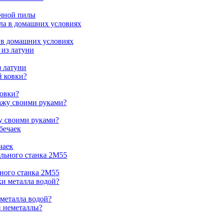
очной пилы
 в домашних условиях
з латуни
ковки?
жу своими руками?
чаек
ьного станка 2М55
 металла водой?