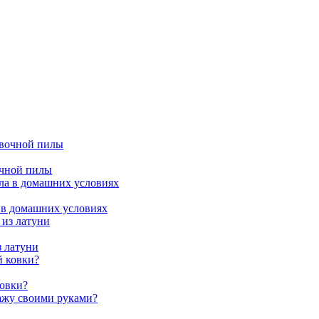
очной пилы
 в домашних условиях
з латуни
ковки?