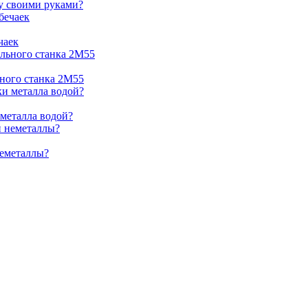
жу своими руками?
чаек
ьного станка 2М55
 металла водой?
неметаллы?