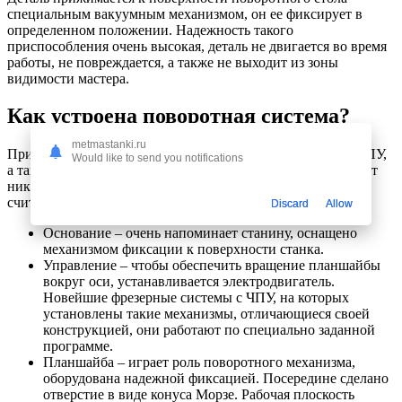
специальным вакуумным механизмом, он ее фиксирует в
определенном положении. Надежность такого
приспособления очень высокая, деталь не двигается во время
работы, не повреждается, а также не выходит из зоны
видимости мастера.
Как устроена поворотная система?
metmastanki.ru
Принцип работы такого механизма фрезерного станка с ЧПУ,
Would like to send you notifications
а также любого другого фрезерного оборудования, не имеет
никаких принципиальных отличий. Основными деталями
считаются:
Discard
Allow
Основание – очень напоминает станину, оснащено
механизмом фиксации к поверхности станка.
Управление – чтобы обеспечить вращение планшайбы
вокруг оси, устанавливается электродвигатель.
Новейшие фрезерные системы с ЧПУ, на которых
установлены такие механизмы, отличающиеся своей
конструкцией, они работают по специально заданной
программе.
Планшайба – играет роль поворотного механизма,
оборудована надежной фиксацией. Посередине сделано
отверстие в виде конуса Морзе. Рабочая плоскость