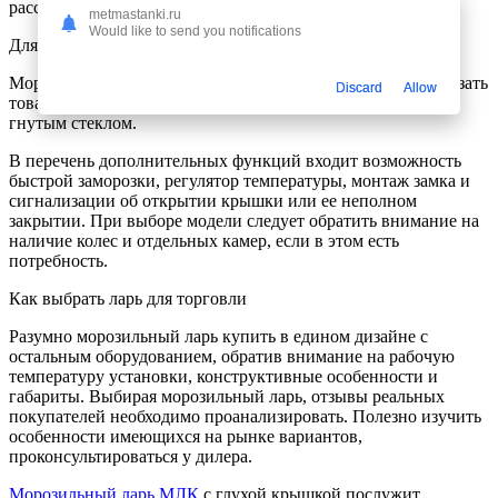
рассчитанные на наглядную выкладку.
metmastanki.ru
Would like to send you notifications
Для склада удобны варианты с глухой крышкой.
Морозильный ларь со стеклом позволяет эффективно показать
Discard
Allow
товары потребителю. Различают модели с прямым или
гнутым стеклом.
В перечень дополнительных функций входит возможность
быстрой заморозки, регулятор температуры, монтаж замка и
сигнализации об открытии крышки или ее неполном
закрытии. При выборе модели следует обратить внимание на
наличие колес и отдельных камер, если в этом есть
потребность.
Как выбрать ларь для торговли
Разумно морозильный ларь купить в едином дизайне с
остальным оборудованием, обратив внимание на рабочую
температуру установки, конструктивные особенности и
габариты. Выбирая морозильный ларь, отзывы реальных
покупателей необходимо проанализировать. Полезно изучить
особенности имеющихся на рынке вариантов,
проконсультироваться у дилера.
Морозильный ларь МЛК
с глухой крышкой послужит