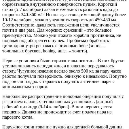
обрабатывать внутреннюю поверхность пушек. Короткий
ствол (5-7 калибров) давал возможность разогнать ядро до
скорости 340-360 м/с. Используя ствол, имеющий длину более
10-12 калибров, можно увеличить скорость до 450-480 м/с.
Соответственно, дальность поражения цели увеличивается
почти в два раза. Для морских сражений – это большое
преимущество. Можно уничтожать корабли противника, не
попадая под обстрел его пушек. Проблема обработать
цилиндр внутри решалась с помощью hone (хонов –
точильных брусков, honing
англ. – точить).
Первые установки были горизонтального типа. В них бруски
устанавливались неподвижно, а вращение передавалось
стволу. Чугунное изделие весило около 500 кг, за пару часов
работы получали поверхность, близкую к идеальной. Попутно
подгоняли и ядро. Старались получать литейные шары с
минимальным зазором.
Наибольшее распространение подобная операция получила с
развитием паровых теплосиловых установок. Длинный
рабочий цилиндр (9-14 калибров). В нем перемещается
поршень. Движение происходит за счет подачи пара из
парового котла.
Наружное хонингование нужно для деталей большой длины.