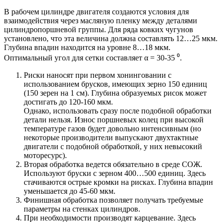
В рабочем цилиндре двигателя создаются условия для
взаимодействия через масляную пленку между деталями
цилиндропоршневой группы. Для ряда ковких чугунов
установлено, что эта величина должна составлять 12…25 мкм.
Глубина впадин находится на уровне 8…18 мкм.
Оптимальный угол для сетки составляет α = 30-35 ⁰.
Риски наносят при первом хонинговании с
использованием брусков, имеющих зерно 150 единиц
(150 зерен на 1 см). Глубина образуемых рисок может
достигать до 120-160 мкм.
Однако, использовать сразу после подобной обработки
детали нельзя. Износ поршневых колец при высокой
температуре газов будет довольно интенсивным (но
некоторые производители выпускают двухтактные
двигатели с подобной обработкой, у них невысокий
моторесурс).
Вторая обработка ведется обязательно в среде СОЖ.
Используют бруски с зерном 400…500 единиц. Здесь
стачиваются острые кромки на рисках. Глубина впадин
уменьшается до 45-60 мкм.
Финишная обработка позволяет получать требуемые
параметры на стенках цилиндров.
При необходимости производят карцевание. Здесь