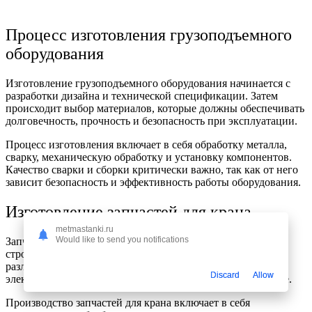
Процесс изготовления грузоподъемного
оборудования
Изготовление грузоподъемного оборудования начинается с
разработки дизайна и технической спецификации. Затем
происходит выбор материалов, которые должны обеспечивать
долговечность, прочность и безопасность при эксплуатации.
Процесс изготовления включает в себя обработку металла,
сварку, механическую обработку и установку компонентов.
Качество сварки и сборки критически важно, так как от него
зависит безопасность и эффективность работы оборудования.
Изготовление запчастей для крана
metmastanki.ru
Would like to send you notifications
Запчасти для крана также требуют точного производства и
строгого контроля качества. Они могут включать в себя
различные компоненты, такие как крановые крюки, тросы,
Discard
Allow
электродвигатели, тормоза, гидросистемы и многое другое.
Производство запчастей для крана включает в себя