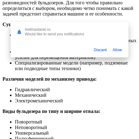
разновидностей бульдозеров. Для того чтобы правильно
определиться с выбором, необходимо четко понимать с какой
задачей предстоит справиться машине и ее особенности.
Существуют следующие виды бульдозера:
metmastanki.ru
Would like to send you notifications
Стандартная модель (выполняет перевозку
стройматериалов, обработку поверхностей при обычных
условиях)
Discard
Allow
Тяговый класс (могут развивать различное тяговое
усилие для перемещения материалов)
Специализированные модели (например, подземные
или подводные типы техники)
Различия моделей по механизму привода:
Гидравлический
Механический
Электромеханический
Виды бульдозера по типу и ширине отвала:
Поворотный
Неповоротный
Универсальный
Полусферический